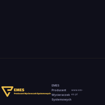
Zespół EMES
ES
EMES
Producent
www.em-
es.pl
Wycieraczek
Systemowych