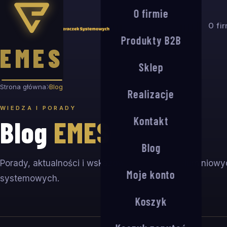
O firmie
O fi
Produkty B2B
EMES
Sklep
Strona główna
Blog
Realizacje
WIEDZA I PORADY
Kontakt
Blog
EMES
Blog
Porady, aktualności i wskazówki dotyczące aluminiow
Moje konto
systemowych.
Koszyk