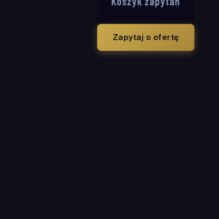
Koszyk zapytań
Zapytaj o ofertę
10 marca 2
Porady
Na co zwrócić 
wycieraczek o
Zespół EMES
ES
1 lutego 2
Systemy