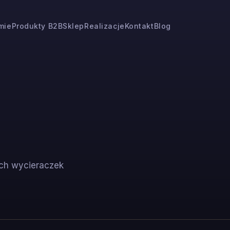
rmie
Produkty B2B
Sklep
Realizacje
Kontakt
Blog
ych wycieraczek