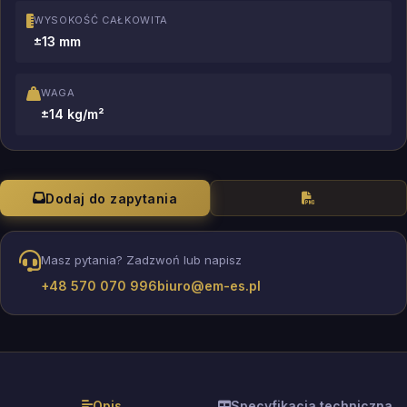
WYSOKOŚĆ CAŁKOWITA
±13 mm
WAGA
±14 kg/m²
Dodaj do zapytania
Masz pytania? Zadzwoń lub napisz
+48 570 070 996
biuro@em-es.pl
Opis
Specyfikacja techniczna