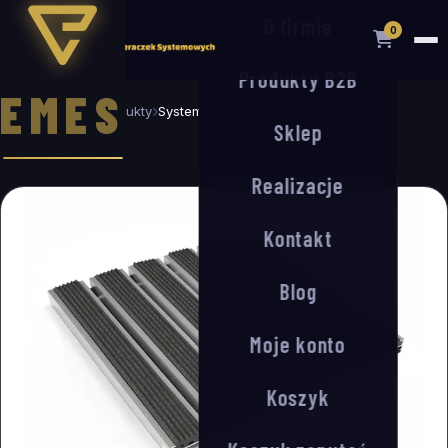
O firmie
0
Produkty B2B
EMES
Strona główna
Produkty
System-G 11/30 mm (guma/winyl)
Sklep
Realizacje
Kontakt
Blog
Moje konto
Koszyk