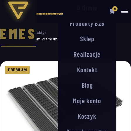
O firmie
0
Produkty B2B
EMES
Strona główna
Produkty
Sklep
System-G/S 17/50 mm Premium (guma/szczotka)
Realizacje
Kontakt
PREMIUM
Blog
Moje konto
Koszyk