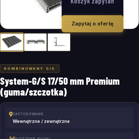
Koszyk zapytań
Zapytaj o ofertę
KOMBINOWANY G/S
System-G/S 17/50 mm Premium
(guma/szczotka)
ZASTOSOWANIE
Wewnętrzne / zewnętrzne
NATĘŻENIE RUCHU