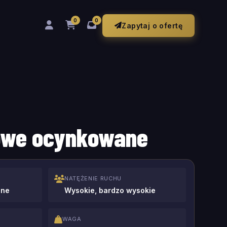
0
0
Zapytaj o ofertę
lowe ocynkowane
NATĘŻENIE RUCHU
zne
Wysokie, bardzo wysokie
WAGA