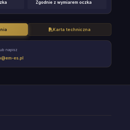
zka
Zgodnie z wymiarem oczka
ania
Karta techniczna
ub napisz
o@em-es.pl