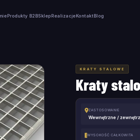
rmie
Produkty B2B
Sklep
Realizacje
Kontakt
Blog
KRATY STALOWE
Kraty sta
ZASTOSOWANIE
Wewnętrzne / zewnętr
WYSOKOŚĆ CAŁKOWITA