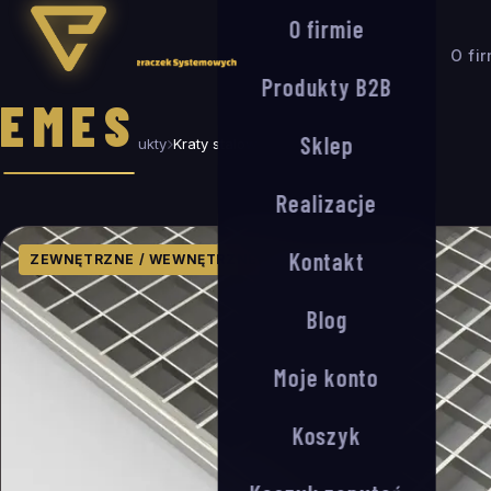
O firmie
O fi
Produkty B2B
EMES
Sklep
Strona główna
Produkty
Kraty stalowe ocynkowane
Realizacje
Kontakt
ZEWNĘTRZNE / WEWNĘTRZNE
Blog
Moje konto
Koszyk