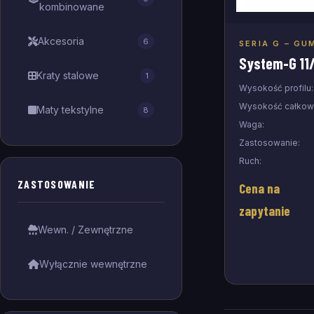
kombinowane
Akcesoria
6
SERIA G – GU
Doda
System-G 11
Kraty stalowe
1
Wysokość profilu:
Wysokość całkowi
Maty tekstylne
8
Waga:
Zastosowanie:
Ruch:
ZASTOSOWANIE
Cena na
zapytanie
Wewn. / Zewnętrzne
Wyłącznie wewnętrzne