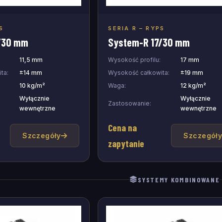
S
SERIA R – RYPS
j do zapytania
Dodaj do zapytania
/30 mm
System-R 17/30 mm
11,5 mm
Wysokość profilu:
17 mm
ta:
±14 mm
Wysokość całkowita:
±19 mm
10 kg/m²
Waga:
12 kg/m²
Wyłącznie
Wyłącznie
Zastosowanie:
wewnętrzne
wewnętrzne
Cena na
Szczegóły
Szczegół
zapytanie
SYSTEMY KOMBINOWANE