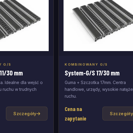
 G/S
KOMBINOWANY G/S
j do zapytania
Dodaj do zapytania
11/30 mm
System-G/S 17/30 mm
. Idealne dla wejść o
Guma + Szczotka 17mm. Centra
u ruchu w trudnych
handlowe, urzędy, wysokie natęże
ruchu.
Cena na
Szczegóły
Szczegół
zapytanie