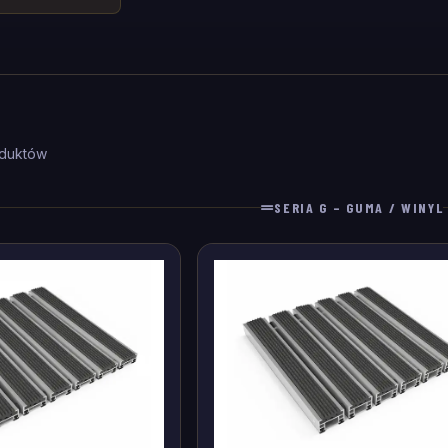
duktów
SERIA G – GUMA / WINYL