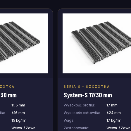
CZOTKA
SERIA S – SZCZOTKA
j do zapytania
Dodaj do zapytania
/30 mm
System-S 17/30 mm
11,5 mm
Wysokość profilu:
17 mm
ta:
±16 mm
Wysokość całkowita:
±24 mm
15 kg/m²
Waga:
17 kg/m²
Wewn. / Zewn.
Zastosowanie:
Wewn. / Zewn