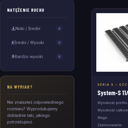
NATĘŻENIE RUCHU
Niski / Średni
6
Średni / Wysoki
6
Bardzo wysoki
6
SERIA S – SZ
NA WYMIAR?
Doda
System-S 11
Nie znalazłeś odpowiedniego
Wysokość profilu:
rozmiaru? Wyprodukujemy
Wysokość całkowi
dokładnie taki, jakiego
Waga:
potrzebujesz.
Zastosowanie: