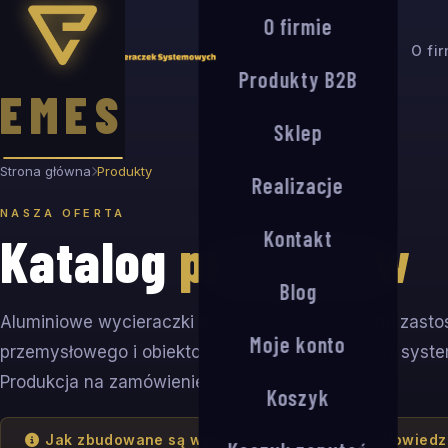
O firmie
O fi
Produkty B2B
EMES
Sklep
Strona główna
Produkty
Realizacje
NASZA OFERTA
Kontakt
Katalog
produktów
Blog
Aluminiowe wycieraczki systemowe dla każdego zasto
Moje konto
przemysłowego i obiektowego. Seria G, S, R oraz sys
Produkcja na zamówienie.
Koszyk
Jak zbudowane są wycieraczki aluminiowe? Dowiedz 