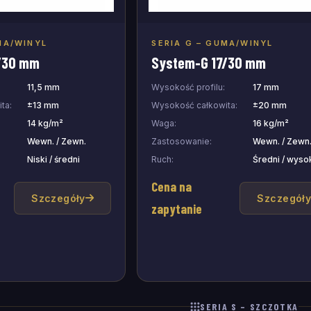
MA/WINYL
SERIA G – GUMA/WINYL
j do zapytania
Dodaj do zapytania
/30 mm
System-G 17/30 mm
11,5 mm
Wysokość profilu:
17 mm
ta:
±13 mm
Wysokość całkowita:
±20 mm
14 kg/m²
Waga:
16 kg/m²
Wewn. / Zewn.
Zastosowanie:
Wewn. / Zewn
Niski / średni
Ruch:
Średni / wyso
Cena na
Szczegóły
Szczegół
zapytanie
SERIA S – SZCZOTKA