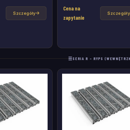
Cena na
Szczegóły
Szczegół
zapytanie
SERIA R – RYPS (WEWNĘTRZ