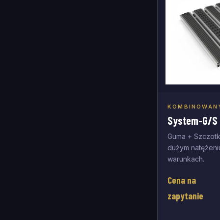
KOMBINOWANY
Doda
System-G/S 
Guma + Szczotka
dużym natężeni
warunkach.
Cena na
zapytanie