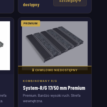
Szczegóły
dostępny
PREMIUM
⏳ CHWILOWO NIEDOSTĘPNY
KOMBINOWANY R/G
Dodaj do zapytania
System-R/G 17/50 mm Premium
refa
Premium. Bardzo wysoki ruch. Strefa
ta.
wewnętrzna.