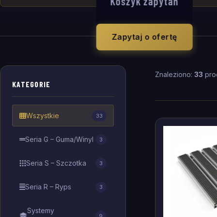
Koszyk zapytań
Zapytaj o ofertę
Znaleziono:
33
pro
KATEGORIE
Wszystkie
33
Seria G – Guma/Winyl
3
Seria S – Szczotka
3
Seria R – Ryps
3
Systemy
9