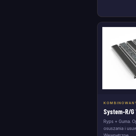
KOMBINOWANY
Doda
System-R/G 
Ryps + Guma. O
osuszania i usu
Wewnętrzne.