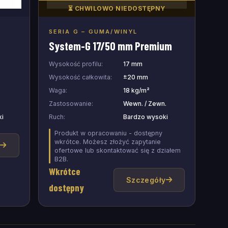
⏳ CHWILOWO NIEDOSTĘPNY
SERIA G – GUMA/WINYL
Dodaj do zapytania
System-G 17/50 mm Premium
Wysokość profilu:
17 mm
Wysokość całkowita:
±20 mm
Waga:
18 kg/m²
.
Zastosowanie:
Wewn. / Zewn.
ki
Ruch:
Bardzo wysoki
Produkt w opracowaniu - dostępny
wkrótce. Możesz złożyć zapytanie
y
ofertowe lub skontaktować się z działem
B2B.
Wkrótce
Szczegóły
dostępny