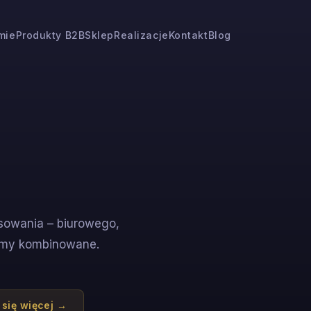
rmie
Produkty B2B
Sklep
Realizacje
Kontakt
Blog
sowania – biurowego,
temy kombinowane.
się więcej →