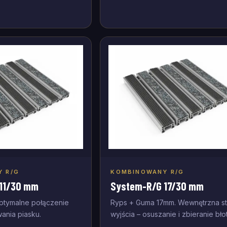
 R/G
KOMBINOWANY R/G
j do zapytania
Dodaj do zapytania
11/30 mm
System-R/G 17/30 mm
ptymalne połączenie
Ryps + Guma 17mm. Wewnętrzna st
wania piasku.
wyjścia – osuszanie i zbieranie bło