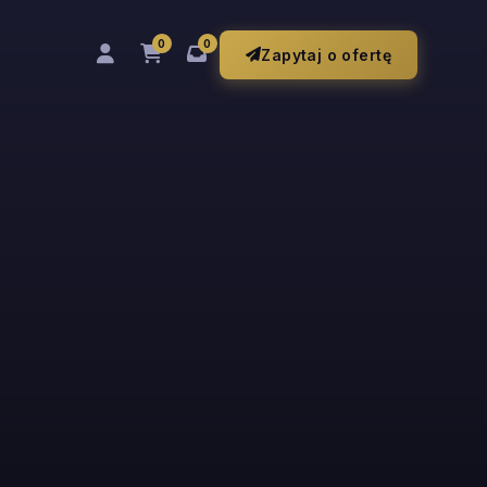
0
0
Zapytaj o ofertę