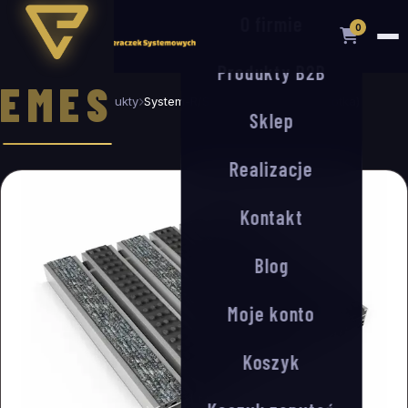
O firmie
0
Produkty B2B
EMES
Strona główna
Produkty
System-R/S 17/30 mm (ryps/szczotka)
Sklep
Realizacje
Kontakt
Blog
Moje konto
Koszyk