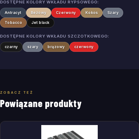
DOSTĘPNE KOLORY WKŁADU RYPSOWEGO
:
Antracyt
Beżowy
Czerwony
Kokos
Szary
Tobacco
Jet black
DOSTĘPNE KOLORY WKŁADU SZCZOTKOWEGO
:
czarny
szary
brązowy
czerwony
ZOBACZ TEŻ
Powiązane produkty