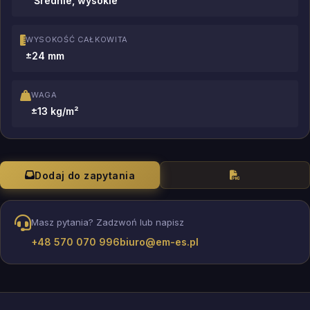
Średnie, wysokie
WYSOKOŚĆ CAŁKOWITA
±24 mm
WAGA
±13 kg/m²
Dodaj do zapytania
Masz pytania? Zadzwoń lub napisz
+48 570 070 996
biuro@em-es.pl