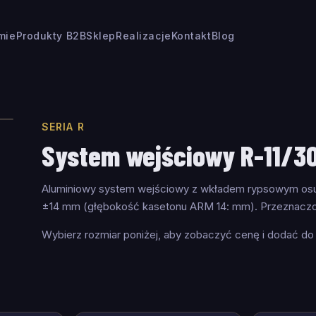
rmie
Produkty B2B
Sklep
Realizacje
Kontakt
Blog
SERIA R
System wejściowy R-11/3
Aluminiowy system wejściowy z wkładem rypsowym osu
±14 mm (głębokość kasetonu ARM 14: mm). Przeznaczo
Wybierz rozmiar poniżej, aby zobaczyć cenę i dodać do