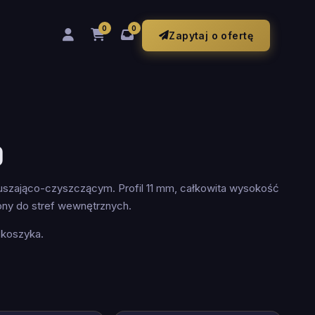
0
0
Zapytaj o ofertę
0
szająco-czyszczącym. Profil 11 mm, całkowita wysokość
ny do stref wewnętrznych.
 koszyka.