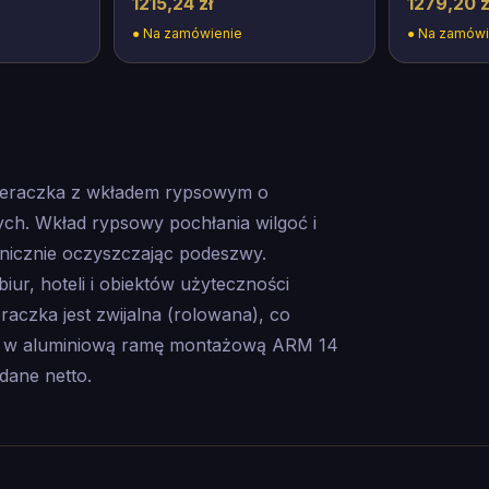
1215,24 zł
1279,20 z
●
Na zamówienie
●
Na zamówi
ieraczka z wkładem rypsowym o
ch. Wkład rypsowy pochłania wilgoć i
nicznie oczyszczając podeszwy.
ur, hoteli i obiektów użyteczności
raczka jest zwijalna (rolowana), co
ona w aluminiową ramę montażową ARM 14
ane netto.