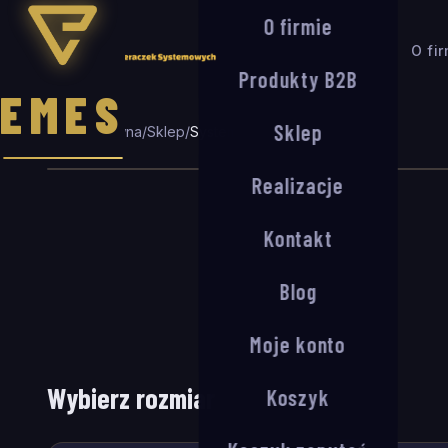
O firmie
O fi
Produkty B2B
EMES
Sklep
Strona główna
/
Sklep
/
System wejściowy R-11/30
Realizacje
Kontakt
Blog
Moje konto
Wybierz rozmiar
Koszyk