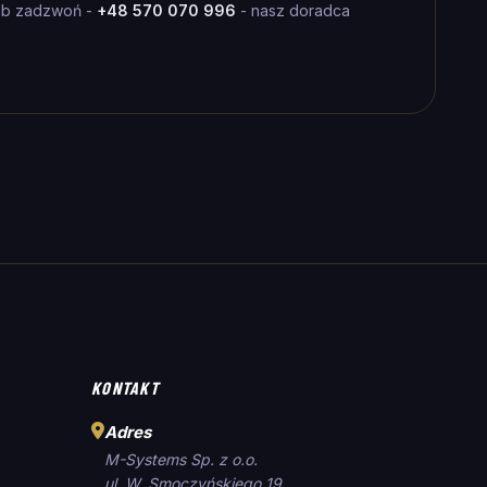
ub zadzwoń -
+48 570 070 996
- nasz doradca
KONTAKT
Adres
M-Systems Sp. z o.o.
ul. W. Smoczyńskiego 19