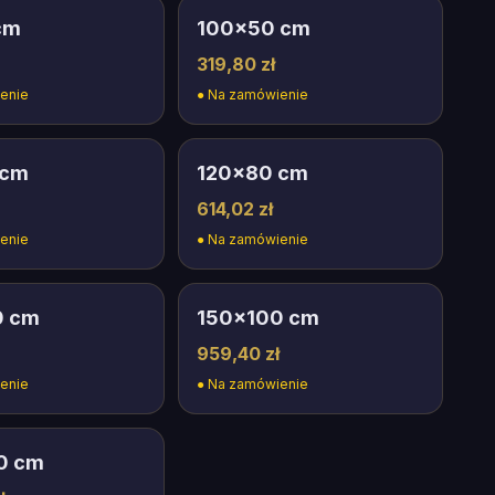
cm
100
×
50
cm
319,80 zł
enie
●
Na zamówienie
cm
120
×
80
cm
614,02 zł
enie
●
Na zamówienie
0
cm
150
×
100
cm
959,40 zł
enie
●
Na zamówienie
0
cm