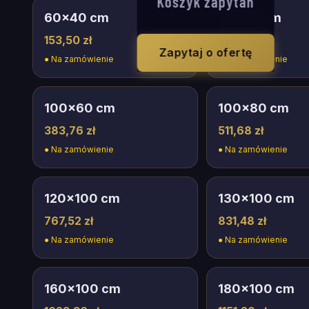
Koszyk zapytań
60
×
40
cm
75
×
50
cm
153,50 zł
236,65 zł
Zapytaj o ofertę
●
Na zamówienie
●
Na zamówienie
100
×
60
cm
100
×
80
cm
383,76 zł
511,68 zł
●
Na zamówienie
●
Na zamówienie
120
×
100
cm
130
×
100
cm
767,52 zł
831,48 zł
●
Na zamówienie
●
Na zamówienie
160
×
100
cm
180
×
100
cm