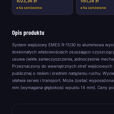
1023,36 zł
1151,28 zł
●
Na zamówienie
●
Na zamówienie
Opis produktu
System wejściowy EMES R-11/30 to aluminiowa wyc
doskonałych właściwościach osuszająco-czyszczący
usuwa ciekłe zanieczyszczenia, jednocześnie mecha
Przeznaczony do wewnętrznych stref wejściowych bi
publicznej o niskim i średnim natężeniu ruchu. Wycie
ułatwia serwis i transport. Może zostać wyposaż
mm (wymagana głębokość wpustu 14 mm). Ceny pod