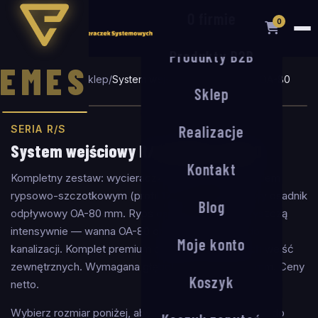
O firmie
0
Produkty B2B
EMES
Strona główna
/
Sklep
/
System wejściowy R/S-17/30 + OA-80
Sklep
Realizacje
SERIA R/S
System wejściowy R/S-17/30 + OA-80
Kontakt
Kompletny zestaw: wycieraczka aluminiowa z wkładem
rypsowo-szczotkowym (profil 17 mm) + systemowy osadnik
Blog
odpływowy OA-80 mm. Ryps osusza, szczotki czyszczą
intensywnie — wanna OA-80 odprowadza wodę do
Moje konto
kanalizacji. Komplet premium dla reprezentacyjnych wejść
zewnętrznych. Wymagana głębokość wpustu: 80 mm. Ceny
Koszyk
netto.
Wybierz rozmiar poniżej, aby zobaczyć cenę i dodać do