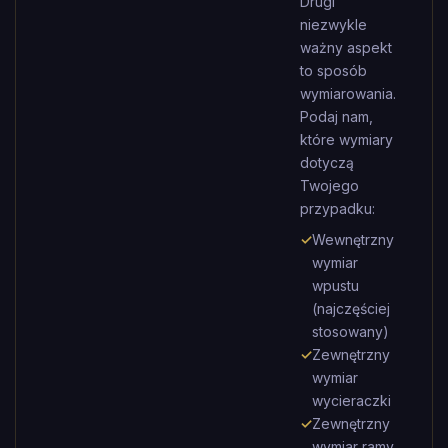
Drugi
niezwykle
ważny aspekt
to sposób
wymiarowania.
Podaj nam,
które wymiary
dotyczą
Twojego
przypadku:
✓
Wewnętrzny
wymiar
wpustu
(najczęściej
stosowany)
✓
Zewnętrzny
wymiar
wycieraczki
✓
Zewnętrzny
wymiar ramy