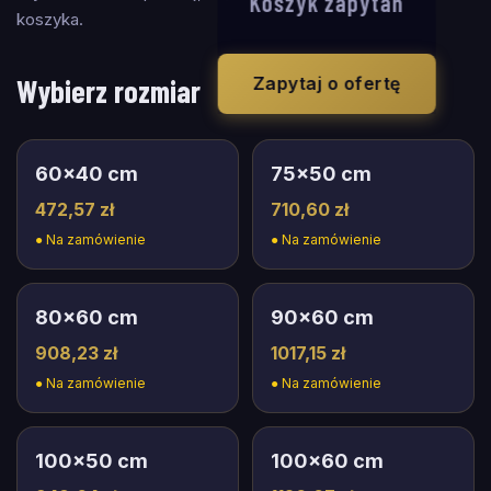
Koszyk zapytań
koszyka.
Wybierz rozmiar
Zapytaj o ofertę
60
×
40
cm
75
×
50
cm
472,57 zł
710,60 zł
●
Na zamówienie
●
Na zamówienie
80
×
60
cm
90
×
60
cm
908,23 zł
1017,15 zł
●
Na zamówienie
●
Na zamówienie
100
×
50
cm
100
×
60
cm