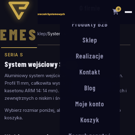
O firmie
0
Produkty B2B
EMES
Strona główna
/
Sklep
/
System wejściowy S-11/30
Sklep
Realizacje
SERIA S
System wejściowy S-11/30
Kontakt
Aluminiowy system wejściowy z wkładem szczotkowym.
Profil 11 mm, całkowita wysokość ±15 mm (głębokość
Blog
kasetonu ARM 14: 14 mm). Do zastosowań wewnętrznych i
zewnętrznych o niskim i średnim natężeniu ruchu.
Moje konto
Wybierz rozmiar poniżej, aby zobaczyć cenę i dodać do
koszyka.
Koszyk