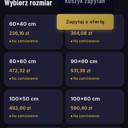
Koszyk zapytań
Wybierz rozmiar
Zapytaj o ofertę
60
×
40
cm
75
×
50
cm
236,16 zł
364,08 zł
●
Na zamówienie
●
Na zamówienie
80
×
60
cm
90
×
60
cm
472,32 zł
531,36 zł
●
Na zamówienie
●
Na zamówienie
100
×
50
cm
100
×
60
cm
492,00 zł
590,40 zł
●
Na zamówienie
●
Na zamówienie