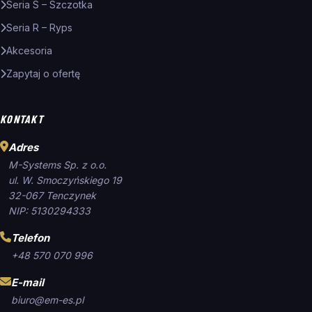
Seria S – Szczotka
Seria R – Ryps
Akcesoria
Zapytaj o ofertę
KONTAKT
Adres
M-Systems Sp. z o.o.
ul. W. Smoczyńskiego 19
32-067 Tenczynek
NIP: 5130294333
Telefon
+48 570 070 996
E-mail
biuro@em-es.pl