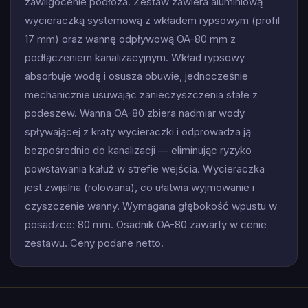
zawilgocenie podłoża. Zestaw zawiera aluminiową 
wycieraczką systemową z wkładem rypsowym (profil 
17 mm) oraz wannę odpływową OA-80 mm z 
podłączeniem kanalizacyjnym. Wkład rypsowy 
absorbuje wodę i osusza obuwie, jednocześnie 
mechanicznie usuwając zanieczyszczenia stałe z 
podeszew. Wanna OA-80 zbiera nadmiar wody 
spływającej z kraty wycieraczki i odprowadza ją 
bezpośrednio do kanalizacji — eliminując ryzyko 
powstawania kałuż w strefie wejścia. Wycieraczka 
jest zwijalna (rolowana), co ułatwia wyjmowanie i 
czyszczenie wanny. Wymagana głębokość wpustu w 
posadzce: 80 mm. Osadnik OA-80 zawarty w cenie 
zestawu. Ceny podane netto.