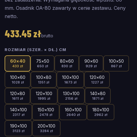
mm. Osadnik OA-80 zawarty w cenie zestawu. Ceny
netto.
433.45
zł
brutto
ROZMIAR (SZER. × DŁ.) CM
60
×
40
75
×
50
80
×
60
90
×
60
100
×
50
433
zł
650
zł
830
zł
929
zł
867
zł
100
×
60
100
×
80
100
×
100
120
×
60
1028
zł
1351
zł
1673
zł
1227
zł
120
×
80
120
×
100
130
×
100
140
×
80
1611
zł
1995
zł
2156
zł
1871
zł
140
×
100
150
×
100
160
×
100
180
×
100
2317
zł
2478
zł
2640
zł
2962
zł
190
×
100
200
×
100
3123
zł
3284
zł