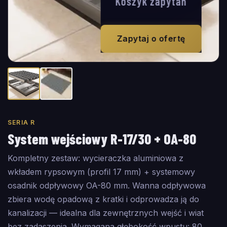
Koszyk zapytań
Zapytaj o ofertę
SERIA R
System wejściowy R-17/30 + OA-80
Kompletny zestaw: wycieraczka aluminiowa z
wkładem rypsowym (profil 17 mm) + systemowy
osadnik odpływowy OA-80 mm. Wanna odpływowa
zbiera wodę opadową z kratki i odprowadza ją do
kanalizacji — idealna dla zewnętrznych wejść i wiat
bez zadaszenia. Wymagana głębokość wpustu: 80