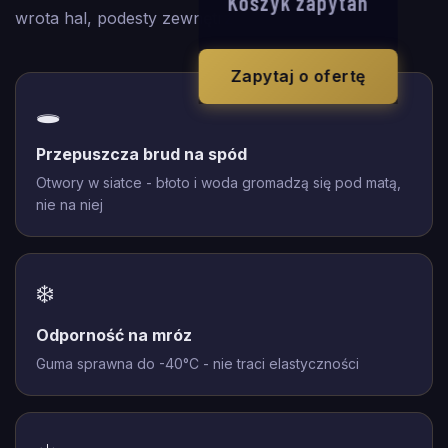
Koszyk zapytań
wrota hal, podesty zewnętrzne.
Zapytaj o ofertę
🕳️
Przepuszcza brud na spód
Otwory w siatce - błoto i woda gromadzą się pod matą,
nie na niej
❄️
Odporność na mróz
Guma sprawna do -40°C - nie traci elastyczności