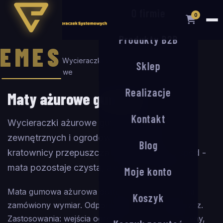
O firmie
0
Produkty B2B
EMES
Strona główna
/
Wycieraczki systemowe
/
Maty
Sklep
gumowe
/
Ażurowe
Realizacje
Maty ażurowe gumowe
Kontakt
Wycieraczki ażurowe gumowe do wejść
zewnętrznych i ogrodowych. Struktura
Blog
kratownicy przepuszcza błoto i wodę na spód -
mata pozostaje czysta, a wejście schludne.
Moje konto
Mata gumowa ażurowa dostępna z rolki, cięta na
Koszyk
zamówiony wymiar. Odporna na UV, mróz i deszcz.
Zastosowania: wejścia ogrodowe, tarasy, magazyny,