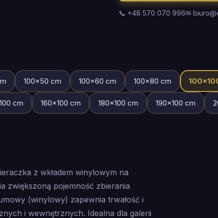
📞 +48 570 070 996
✉ biuro@
m
100
×
50
cm
100
×
60
cm
100
×
80
cm
100
×
10
100
cm
160
×
100
cm
180
×
100
cm
190
×
100
cm
2
ieraczka z wkładem winylowym na
a zwiększoną pojemność zbierania
gumowy (winylowy) zapewnia trwałość i
ch i wewnętrznych. Idealna dla galerii