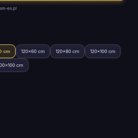
em-es.pl
0
cm
120
×
60
cm
120
×
80
cm
120
×
100
cm
00
×
100
cm