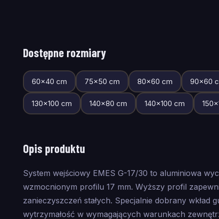
Dostępne rozmiary
60
×
40
cm
75
×
50
cm
80
×
60
cm
90
×
60
c
130
×
100
cm
140
×
80
cm
140
×
100
cm
150
×
Opis produktu
System wejściowy EMES G-17/30 to aluminiowa wyc
wzmocnionym profilu 17 mm. Wyższy profil zapewni
zanieczyszczeń stałych. Specjalnie dobrany wkład 
wytrzymałość w wymagających warunkach zewnętrzny