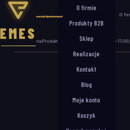
O firmie
O fi
Produkty B2B
EMES
Sklep
Strona główna
/
Produkty
/
Seria G
/
System wejściowy G-17/30
/
Realizacje
Kontakt
Blog
Moje konto
Koszyk