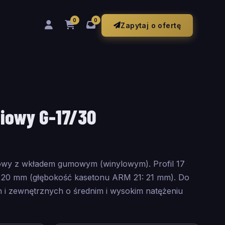
0
0
Zapytaj o ofertę
iowy G-17/30
owy z wkładem gumowym (winylowym). Profil 17
±20 mm (głębokość kasetonu ARM 21: 21 mm). Do
i zewnętrznych o średnim i wysokim natężeniu