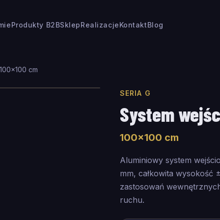
rmie
Produkty B2B
Sklep
Realizacje
Kontakt
Blog
100
×
100
cm
SERIA G
System wejśc
100
×
100
cm
Aluminiowy system wejści
mm, całkowita wysokość 
zastosowań wewnętrznych 
ruchu.