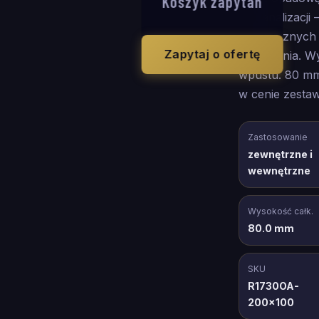
Koszyk zapytań
do kanalizacji 
zewnętrznych w
Zapytaj o ofertę
zadaszenia. 
wpustu: 80 mm
w cenie zestaw
Zastosowanie
zewnętrzne i
wewnętrzne
Wysokość całk.
80.0 mm
SKU
R1730OA-
200x100