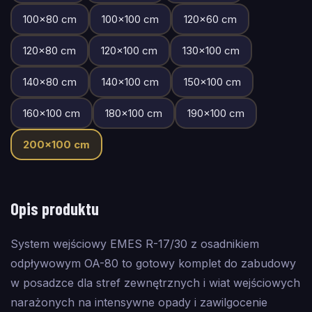
100
×
80
cm
100
×
100
cm
120
×
60
cm
120
×
80
cm
120
×
100
cm
130
×
100
cm
140
×
80
cm
140
×
100
cm
150
×
100
cm
160
×
100
cm
180
×
100
cm
190
×
100
cm
200
×
100
cm
Opis produktu
System wejściowy EMES R-17/30 z osadnikiem
odpływowym OA-80 to gotowy komplet do zabudowy
w posadzce dla stref zewnętrznych i wiat wejściowych
narażonych na intensywne opady i zawilgocenie