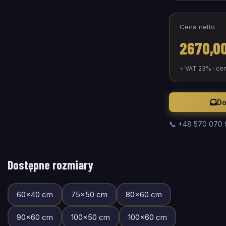
Cena netto
2670,00
+ VAT 23% · ce
Do
📞 +48 570 070
Dostępne rozmiary
60
×
40
cm
75
×
50
cm
80
×
60
cm
90
×
60
cm
100
×
50
cm
100
×
60
cm