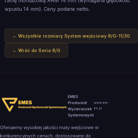
ramę montażową ARM 14 mm (wymagana głębokość
wpustu 14 mm). Ceny podane netto.
← Wszystkie rozmiary
System wejściowy R/G-11/30
← Wróć do
Seria R/G
EMES
Producent
www.em-
es.pl
Wycieraczek
Systemowych
Oferujemy wysokiej jakości maty wejściowe w
konkurencyjnych cenach, dostosowane do