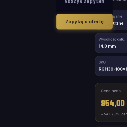
Koszyk zapytań
Zastosowanie
Zapytaj o ofertę
wewnętrzne
Wysokość całk.
14.0 mm
SKU
RG1130-180x
Cena netto
954,00 
+ VAT 23% · ce