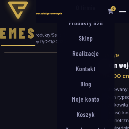
O firmie
0
Produkty B2B
EMES
Strona główna
/
Produkty
/
Seria R/G
/
Sklep
System wejściowy R/G-11/30
/
180
×
100
cm
Realizacje
SERIA R/G
System wej
Kontakt
180
×
100
c
Blog
Kombinowany 
wkładem rypso
Moje konto
mm, całkowit
(głębokość ka
Koszyk
Do wewnętrzny
niskim i średn