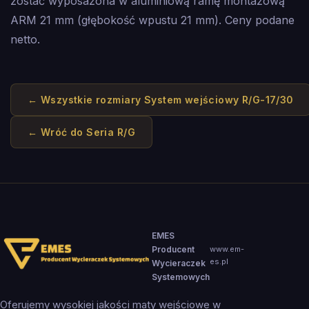
zostać wyposażona w aluminiową ramę montażową
ARM 21 mm (głębokość wpustu 21 mm). Ceny podane
netto.
← Wszystkie rozmiary
System wejściowy R/G-17/30
← Wróć do
Seria R/G
EMES
Producent
www.em-
es.pl
Wycieraczek
Systemowych
Oferujemy wysokiej jakości maty wejściowe w