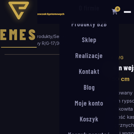
O firmie
0
Produkty B2B
EMES
Strona główna
/
Produkty
/
Seria R/G
/
Sklep
System wejściowy R/G-17/30
/
75
×
50
cm
Realizacje
SERIA R/G
System wej
Kontakt
75
×
50
cm
Blog
Kombinowany 
wkładem rypso
Moje konto
mm, całkowit
(głębokość ka
Koszyk
wewnętrznych 
średnim i wyso