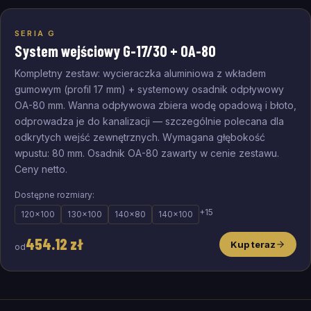
SERIA G
System wejściowy G-17/30 + OA-80
Kompletny zestaw: wycieraczka aluminiowa z wkładem
gumowym (profil 17 mm) + systemowy osadnik odpływowy
OA-80 mm. Wanna odpływowa zbiera wodę opadową i błoto,
odprowadza je do kanalizacji — szczególnie polecana dla
odkrytych wejść zewnętrznych. Wymagana głębokość
wpustu: 80 mm. Osadnik OA-80 zawarty w cenie zestawu.
Ceny netto.
Dostępne rozmiary:
+
15
120
×
100
130
×
100
140
×
80
140
×
100
454.12
zł
Kup teraz
od