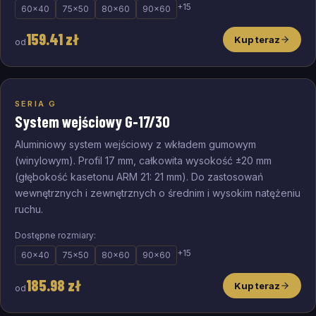
+
15
60
×
40
75
×
50
80
×
60
90
×
60
159.41
zł
Kup teraz
od
od
186
zł
SERIA G
System wejściowy G-17/30
Aluminiowy system wejściowy z wkładem gumowym
(winylowym). Profil 17 mm, całkowita wysokość ±20 mm
(głębokość kasetonu ARM 21: 21 mm). Do zastosowań
wewnętrznych i zewnętrznych o średnim i wysokim natężeniu
ruchu.
Dostępne rozmiary:
+
15
60
×
40
75
×
50
80
×
60
90
×
60
185.98
zł
Kup teraz
od
od
454
zł