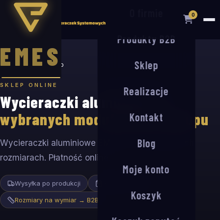
O firmie
0
Produkty B2B
EMES
Sklep
Strona główna
›
Sklep
SKLEP ONLINE
Realizacje
Wycieraczki aluminiowe
w
wybranych modułach do zakupu
Kontakt
Blog
Wycieraczki aluminiowe EMES w standardowych
rozmiarach. Płatność online.
Moje konto
Wysyłka po produkcji
Płatność online
Koszyk
Rozmiary na wymiar → B2B