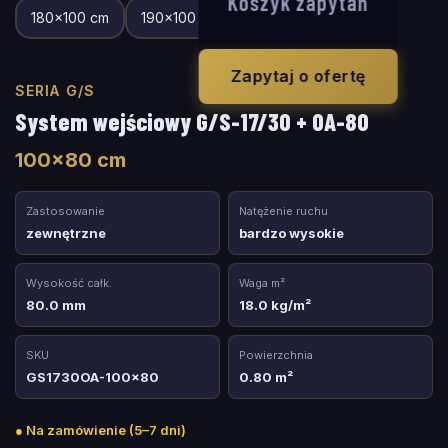
Koszyk zapytań
180
×
100
cm
190
×
100
cm
200
×
100
cm
Zapytaj o ofertę
SERIA G/S
System wejściowy G/S-17/30 + OA-80
100
×
80
cm
Zastosowanie
Natężenie ruchu
zewnętrzne
bardzo wysokie
Wysokość całk.
Waga m²
80.0 mm
18.0 kg/m²
SKU
Powierzchnia
GS1730OA-100x80
0.80 m²
●
Na zamówienie (5–7 dni)