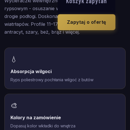
Koszyk zapytań
Wycieraczki wewnętrzne systemowe z wkładem
rypsowym - osuszanie wilgoci przed wejściem na
drogie podłogi. Doskonałe do wiatrobłapów, holi i
Zapytaj o ofertę
wiatrłapów. Profile 11–17 mm, dostępne kolory:
antracyt, szary, beż, brąz i więcej.
💧
Absorpcja wilgoci
Ryps poliestrowy pochłania wilgoć z butów
🎨
Kolory na zamówienie
Dopasuj kolor wkładki do wnętrza