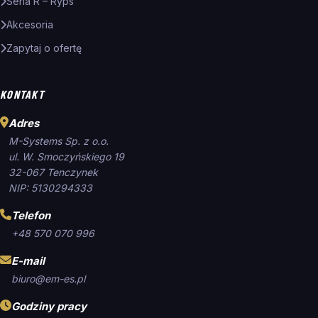
Seria R – Ryps
Akcesoria
Zapytaj o ofertę
KONTAKT
Adres
M-Systems Sp. z o.o.
ul. W. Smoczyńskiego 19
32-067 Tenczynek
NIP: 5130294333
Telefon
+48 570 070 996
E-mail
biuro@em-es.pl
Godziny pracy