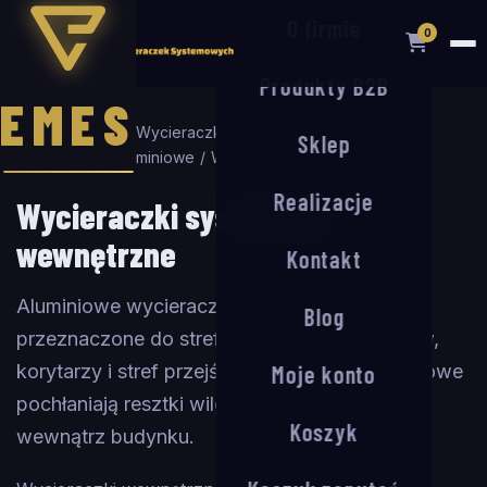
O firmie
0
Produkty B2B
EMES
Strona główna
/
Wycieraczki
Sklep
systemowe
/
Aluminiowe
/
Wewnętrzne
Realizacje
Wycieraczki systemowe
wewnętrzne
Kontakt
Aluminiowe wycieraczki systemowe
Blog
przeznaczone do stref wewnętrznych - holów,
korytarzy i stref przejściowych. Wkładki rypsowe
Moje konto
pochłaniają resztki wilgoci i chronią podłogę
Koszyk
wewnątrz budynku.