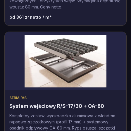
zewnętrznych i przykrytych wejść. Wymagana głębokość
wpustu: 80 mm. Ceny netto.
od
361
zł netto / m²
SERIA R/S
System wejściowy R/S-17/30 + OA-80
Kompletny zestaw: wycieraczka aluminiowa z wkładem
rypsowo-szczotkowym (profil 17 mm) + systemowy
osadnik odpływowy OA-80 mm. Ryps osusza, szczotki