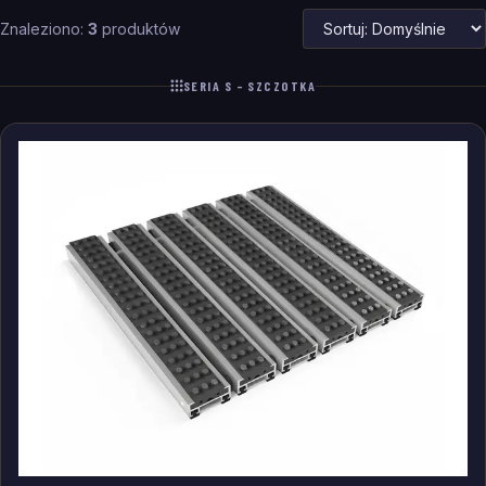
Znaleziono:
3
produktów
SERIA S – SZCZOTKA