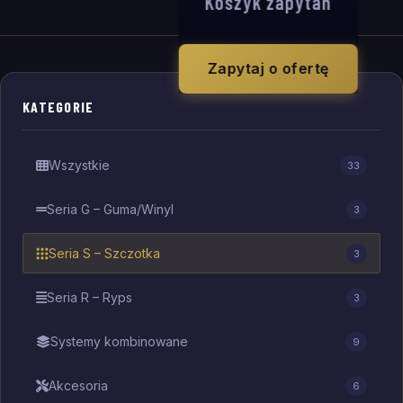
Koszyk zapytań
Zapytaj o ofertę
KATEGORIE
Wszystkie
33
Seria G – Guma/Winyl
3
Seria S – Szczotka
3
Seria R – Ryps
3
Systemy kombinowane
9
Akcesoria
6