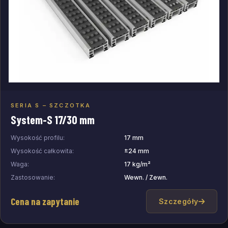
SERIA S – SZCZOTKA
Dodaj do zapytania
System-S 17/30 mm
Wysokość profilu:
17 mm
Wysokość całkowita:
±24 mm
Waga:
17 kg/m²
Zastosowanie:
Wewn. / Zewn.
Cena na zapytanie
Szczegóły