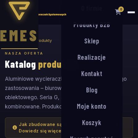
O firmie
0
Produkty B2B
EMES
Sklep
Strona główna
Produkty
NASZA OFERTA
Realizacje
Katalog
produktów
Kontakt
Aluminiowe wycieraczki systemowe dla każdego
zastosowania – biurowego, przemysłowego i
Blog
obiektowego. Seria G, S, R oraz systemy
Moje konto
kombinowane. Produkcja na zamówienie.
Koszyk
Jak zbudowane są wycieraczki aluminiowe?
Dowiedz się więcej →