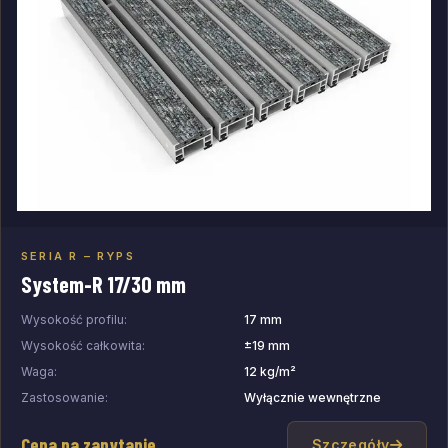
SERIA R – RYPS
Dodaj do zapytania
System-R 17/30 mm
Wysokość profilu:
17 mm
Wysokość całkowita:
±19 mm
Waga:
12 kg/m²
Zastosowanie:
Wyłącznie wewnętrzne
Cena na zapytanie
Szczegóły