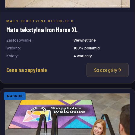
MATY TEKSTYLNE KLEEN-TEX
Dodaj do zapytania
Mata tekstylna Iron Horse XL
Zastosowanie:
Wewnętrzne
Włókno:
100% poliamid
Kolory:
4 warianty
Cena na zapytanie
Szczegóły
NADRUK