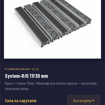
KOMBINOWANY R/G
Dodaj do zapytania
System-R/G 17/30 mm
Ryps + Guma 17mm. Wewnętrzna strefa wyjścia – osuszanie i
zbieranie błota.
Cena na zapytanie
Szczegóły