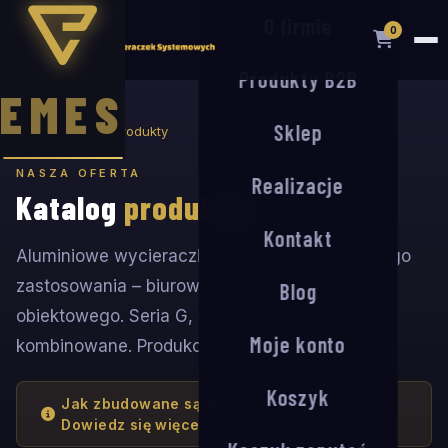
O firmie
0
Produkty B2B
EMES
Sklep
Strona główna
Produkty
NASZA OFERTA
Realizacje
Katalog
produktów
Kontakt
Aluminiowe wycieraczki systemowe dla każdego
zastosowania – biurowego, przemysłowego i
Blog
obiektowego. Seria G, S, R oraz systemy
Moje konto
kombinowane. Produkcja na zamówienie.
Koszyk
Jak zbudowane są wycieraczki aluminiowe?
Dowiedz się więcej →