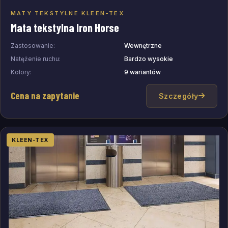
MATY TEKSTYLNE KLEEN-TEX
Dodaj do zapytania
Mata tekstylna Iron Horse
Zastosowanie:
Wewnętrzne
Natężenie ruchu:
Bardzo wysokie
Kolory:
9 wariantów
Cena na zapytanie
Szczegóły
KLEEN-TEX