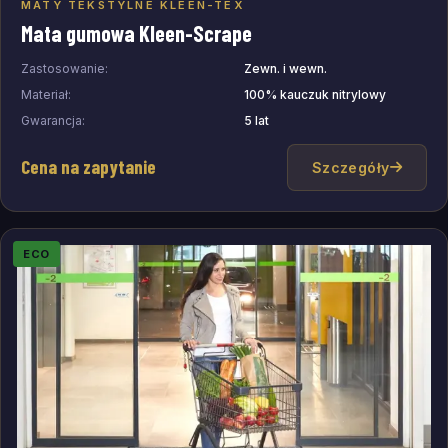
MATY TEKSTYLNE KLEEN-TEX
Dodaj do zapytania
Mata gumowa Kleen-Scrape
Zastosowanie:
Zewn. i wewn.
Materiał:
100% kauczuk nitrylowy
Gwarancja:
5 lat
Cena na zapytanie
Szczegóły
ECO