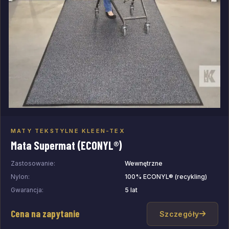
MATY TEKSTYLNE KLEEN-TEX
Dodaj do zapytania
Mata Supermat (ECONYL®)
Zastosowanie:
Wewnętrzne
Nylon:
100% ECONYL® (recykling)
Gwarancja:
5 lat
Cena na zapytanie
Szczegóły