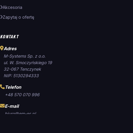
Akcesoria
Zapytaj o ofertę
KONTAKT
Adres
M-Systems Sp. z o.o.
ul. W. Smoczyńskiego 19
32-067 Tenczynek
NIP: 5130294333
Telefon
+48 570 070 996
E-mail
biuro@em-es.pl
Godziny pracy
Pn–Pt: 7:00–16:00