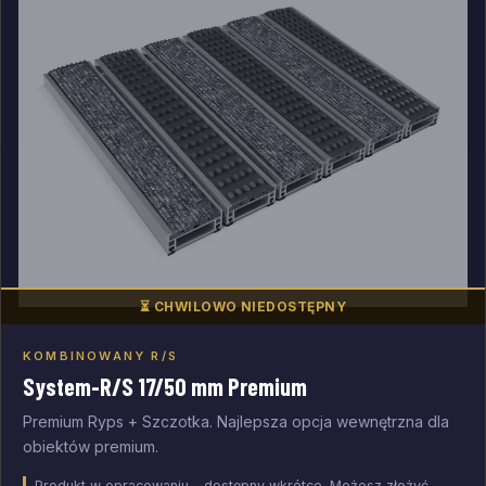
⏳ CHWILOWO NIEDOSTĘPNY
KOMBINOWANY R/S
Dodaj do zapytania
System-R/S 17/50 mm Premium
Premium Ryps + Szczotka. Najlepsza opcja wewnętrzna dla
obiektów premium.
Produkt w opracowaniu - dostępny wkrótce. Możesz złożyć