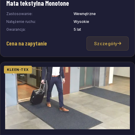
Mata tekstylna Monotone
Zastosowanie:
Wewnętrzne
Natężenie ruchu:
Wysokie
Gwarancja:
5 lat
Cena na zapytanie
Szczegóły
KLEEN-TEX