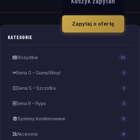
Koszyk zapytań
Zapytaj o ofertę
KATEGORIE
Wszystkie
33
Seria G – Guma/Winyl
3
Seria S – Szczotka
3
Seria R – Ryps
3
Systemy kombinowane
9
Akcesoria
6