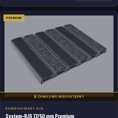
PREMIUM
⏳ CHWILOWO NIEDOSTĘPNY
KOMBINOWANY R/G
Dodaj do zapytania
System-R/G 17/50 mm Premium