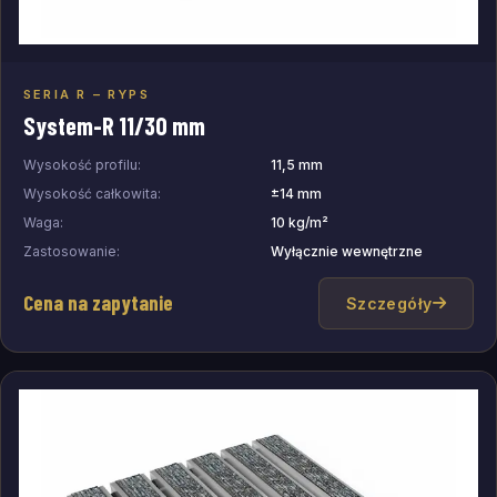
SERIA R – RYPS
Dodaj do zapytania
System-R 11/30 mm
Wysokość profilu:
11,5 mm
Wysokość całkowita:
±14 mm
Waga:
10 kg/m²
Zastosowanie:
Wyłącznie wewnętrzne
Cena na zapytanie
Szczegóły