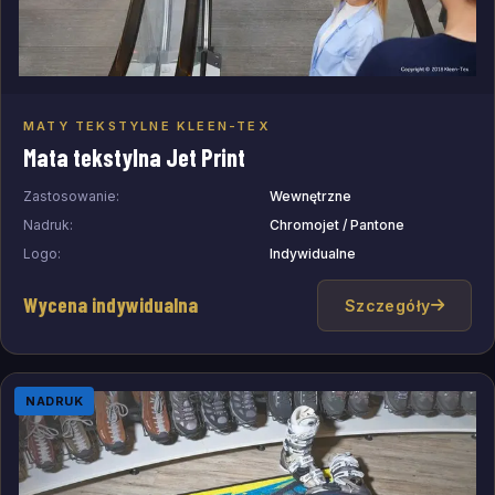
MATY TEKSTYLNE KLEEN-TEX
Dodaj do zapytania
Mata tekstylna Jet Print
Zastosowanie:
Wewnętrzne
Nadruk:
Chromojet / Pantone
Logo:
Indywidualne
Wycena indywidualna
Szczegóły
NADRUK