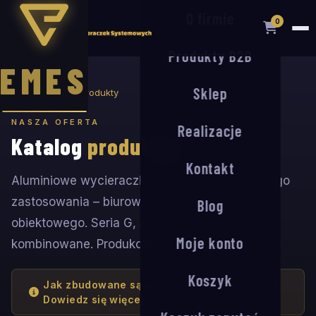
O firmie
0
Produkty B2B
EMES
Sklep
Strona główna
Produkty
NASZA OFERTA
Realizacje
Katalog
produktów
Kontakt
Aluminiowe wycieraczki systemowe dla każdego
zastosowania – biurowego, przemysłowego i
Blog
obiektowego. Seria G, S, R oraz systemy
Moje konto
kombinowane. Produkcja na zamówienie.
Koszyk
Jak zbudowane są wycieraczki aluminiowe?
Dowiedz się więcej →