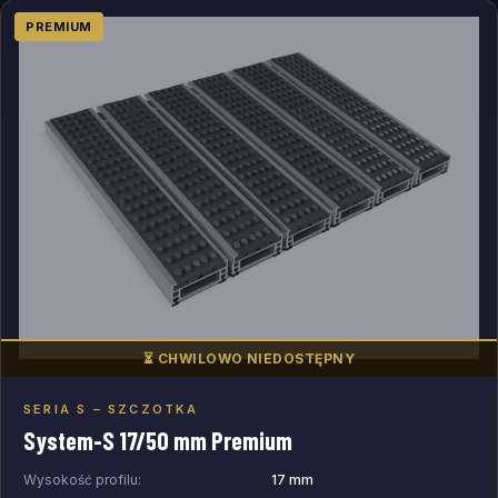
PREMIUM
⏳ CHWILOWO NIEDOSTĘPNY
SERIA S – SZCZOTKA
Dodaj do zapytania
System-S 17/50 mm Premium
Wysokość profilu:
17 mm