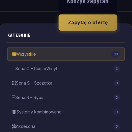
Koszyk zapytań
Zapytaj o ofertę
KATEGORIE
Wszystkie
33
Seria G – Guma/Winyl
3
Seria S – Szczotka
3
Seria R – Ryps
3
Systemy kombinowane
9
Akcesoria
6