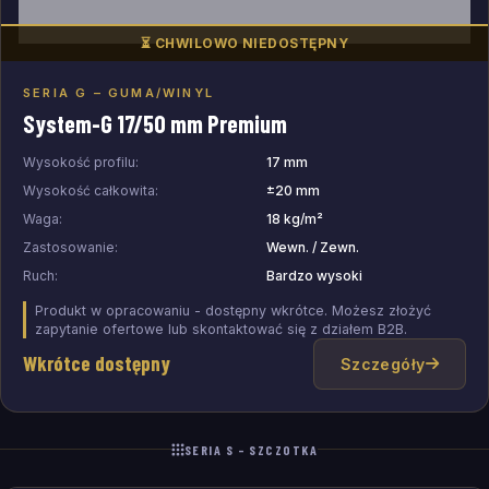
⏳ CHWILOWO NIEDOSTĘPNY
SERIA G – GUMA/WINYL
Dodaj do zapytania
System-G 17/50 mm Premium
Wysokość profilu:
17 mm
Wysokość całkowita:
±20 mm
Waga:
18 kg/m²
Zastosowanie:
Wewn. / Zewn.
Ruch:
Bardzo wysoki
Produkt w opracowaniu - dostępny wkrótce. Możesz złożyć
zapytanie ofertowe lub skontaktować się z działem B2B.
Wkrótce dostępny
Szczegóły
SERIA S – SZCZOTKA