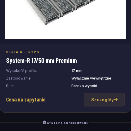
SERIA R – RYPS
Dodaj do zapytania
System-R 17/50 mm Premium
Wysokość profilu:
17 mm
Zastosowanie:
Wyłącznie wewnętrzne
Ruch:
Bardzo wysoki
Cena na zapytanie
Szczegóły
SYSTEMY KOMBINOWANE