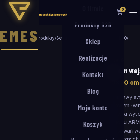
O firmie
0
Produkty B2B
EMES
Strona główna
/
Produkty
/
Seria G
/
System wejściowy G-11/30
/
Sklep
140
×
80
cm
Realizacje
SERIA G
System wej
Kontakt
140
×
80
cm
Blog
Aluminiowy sy
gumowym (winy
Moje konto
całkowita wys
kasetonu ARM 
Koszyk
zastosowań we
zewnętrznych o