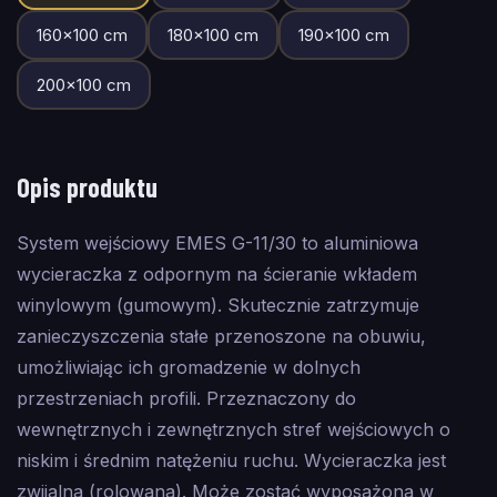
160
×
100
cm
180
×
100
cm
190
×
100
cm
200
×
100
cm
Opis produktu
System wejściowy EMES G-11/30 to aluminiowa
wycieraczka z odpornym na ścieranie wkładem
winylowym (gumowym). Skutecznie zatrzymuje
zanieczyszczenia stałe przenoszone na obuwiu,
umożliwiając ich gromadzenie w dolnych
przestrzeniach profili. Przeznaczony do
wewnętrznych i zewnętrznych stref wejściowych o
niskim i średnim natężeniu ruchu. Wycieraczka jest
zwijalna (rolowana). Może zostać wyposażona w