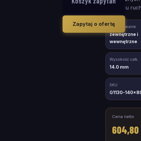
Koszyk zapytań
natężeniu ruch
Zapytaj o ofertę
Zastosowanie
zewnętrzne i
wewnętrzne
Wysokość całk.
14.0 mm
SKU
G1130-140x8
Cena netto
604,80 