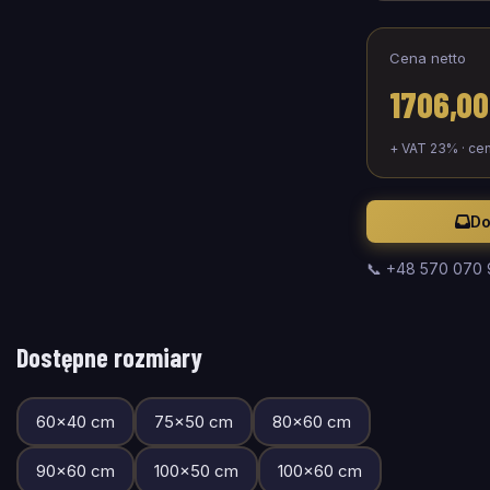
Cena netto
1706,00
+ VAT 23% · ce
Do
📞 +48 570 070
Dostępne rozmiary
60
×
40
cm
75
×
50
cm
80
×
60
cm
90
×
60
cm
100
×
50
cm
100
×
60
cm