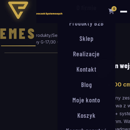
O firmie
0
Produkty B2B
EMES
Strona główna
/
Produkty
/
Seria G
/
Sklep
System wejściowy G-17/30 + OA-80
/
120
×
100
cm
Realizacje
SERIA G
System wejś
Kontakt
80
Blog
120
×
100
c
Kompletny zes
Moje konto
aluminiowa z 
17 mm) + sys
Koszyk
OA-80 mm. Wa
wodę opadową 