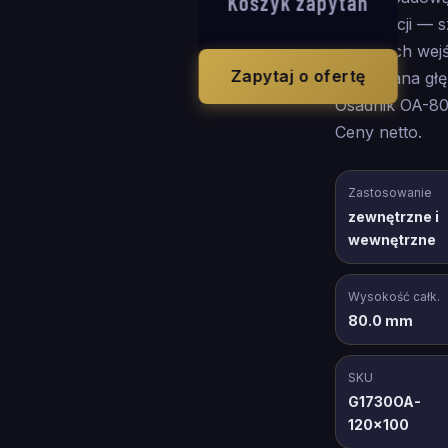
Koszyk zapytań
kanalizacji — 
odkrytych wej
Zapytaj o ofertę
Wymagana głę
Osadnik OA-80
Ceny netto.
Zastosowanie
zewnętrzne i
wewnętrzne
Wysokość całk.
80.0 mm
SKU
G1730OA-
120x100