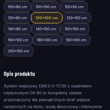
100
×
80
cm
100
×
100
cm
120
×
60
cm
120
×
80
cm
120
×
100
cm
130
×
100
cm
140
×
80
cm
140
×
100
cm
150
×
100
cm
160
×
100
cm
180
×
100
cm
190
×
100
cm
200
×
100
cm
Opis produktu
System wejściowy EMES G-17/30 z osadnikiem
odpływowym OA-80 to kompletny zestaw
przeznaczony dla zewnętrznych stref wejścia
narażonych na błoto, wodę deszczową i intensywne