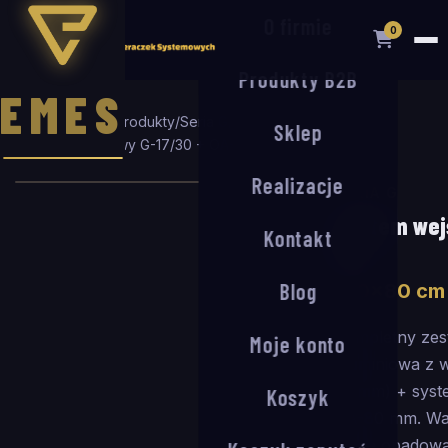
O firmie
0
Produkty B2B
EMES
Strona główna
/
Produkty
/
Seria G
/
Sklep
System wejściowy G-17/30 + OA-80
/
140
×
80
cm
Realizacje
SERIA G
System wejś
Kontakt
80
Blog
140
×
80
cm
Kompletny zes
Moje konto
aluminiowa z 
17 mm) + sys
Koszyk
OA-80 mm. Wa
wodę opadową 