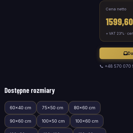
Cena netto
1599,60
+ VAT 23% · ce
Do
📞 +48 570 070
Dostępne rozmiary
60
×
40
cm
75
×
50
cm
80
×
60
cm
90
×
60
cm
100
×
50
cm
100
×
60
cm