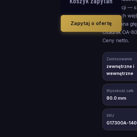
Koszyk zapytań
kanalizacji — 
odkrytych wej
Zapytaj o ofertę
Wymagana głę
Osadnik OA-80
Ceny netto.
Zastosowanie
zewnętrzne i
wewnętrzne
Wysokość całk.
80.0 mm
SKU
G1730OA-14