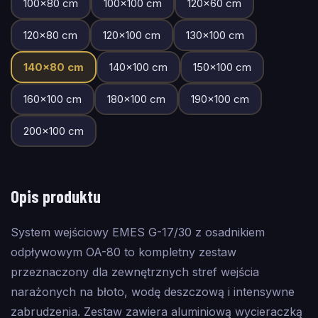
100
×
80
cm
100
×
100
cm
120
×
60
cm
120
×
80
cm
120
×
100
cm
130
×
100
cm
140
×
80
cm
140
×
100
cm
150
×
100
cm
160
×
100
cm
180
×
100
cm
190
×
100
cm
200
×
100
cm
Opis produktu
System wejściowy EMES G-17/30 z osadnikiem
odpływowym OA-80 to kompletny zestaw
przeznaczony dla zewnętrznych stref wejścia
narażonych na błoto, wodę deszczową i intensywne
zabrudzenia. Zestaw zawiera aluminiową wycieraczką