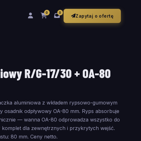
0
0
Zapytaj o ofertę
iowy R/G-17/30 + OA-80
raczka aluminiowa z wkładem rypsowo-gumowym
wy osadnik odpływowy OA-80 mm. Ryps absorbuje
nicznie — wanna OA-80 odprowadza wszystko do
y komplet dla zewnętrznych i przykrytych wejść.
tu: 80 mm. Ceny netto.