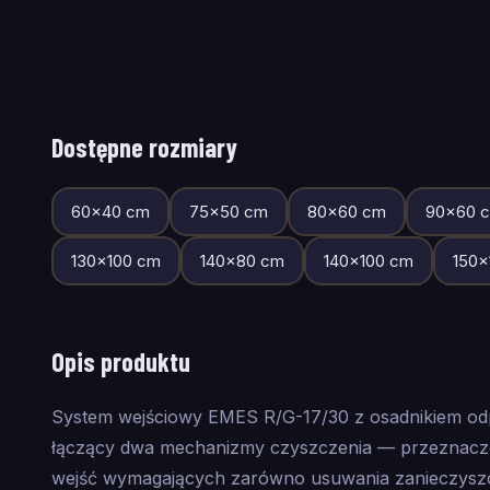
Dostępne rozmiary
60
×
40
cm
75
×
50
cm
80
×
60
cm
90
×
60
c
130
×
100
cm
140
×
80
cm
140
×
100
cm
150
×
Opis produktu
System wejściowy EMES R/G-17/30 z osadnikiem o
łączący dwa mechanizmy czyszczenia — przeznaczon
wejść wymagających zarówno usuwania zanieczyszcz