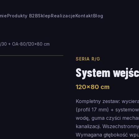
rmie
Produkty B2B
Sklep
Realizacje
Kontakt
Blog
7/30 + OA-80
/
120
×
80
cm
SERIA R/G
System wejśc
120
×
80
cm
Kompletny zestaw: wycie
(profil 17 mm) + systemo
wodę, guma czyści mecha
kanalizacji. Wszechstronn
Wymagana głębokość wpus