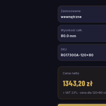
Zastosowanie
wewnętrzne
Wysokość całk.
80.0 mm
SKU
RG1730OA-120x80
Cena netto
1343,20 zł
+ VAT 23% · cena dla
120
×
80
c