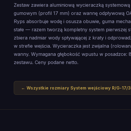
Zestaw zawiera aluminiową wycieraczką systemow
gumowym (profil 17 mm) oraz wannę odpływową OA
Ryps absorbuje wodę i osusza obuwie, guma mechan
stałe — razem tworzą kompletny system pierwszej s
zbiera nadmiar wody spływającej z kraty i odprowadz
w strefie wejścia. Wycieraczka jest zwijalna (rolowa
wanny. Wymagana głębokość wpustu w posadzce: 8
zestawu. Ceny podane netto.
← Wszystkie rozmiary
System wejściowy R/G-17/