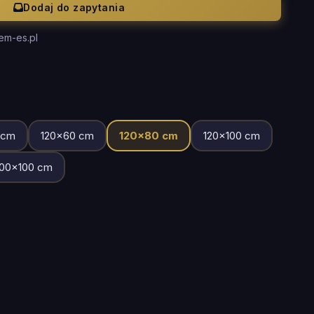
Dodaj do zapytania
em-es.pl
cm
120
×
60
cm
120
×
80
cm
120
×
100
cm
00
×
100
cm