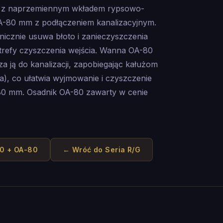
ą z naprzemiennym wkładem rypsowo-
-80 mm z podłączeniem kanalizacyjnym.
icznie usuwa błoto i zanieczyszczenia
trefy czyszczenia wejścia. Wanna OA-80
a ją do kanalizacji, zapobiegając kałużom
na), co ułatwia wyjmowanie i czyszczenie
0 mm. Osadnik OA-80 zawarty w cenie
30 + OA-80
← Wróć do
Seria R/G