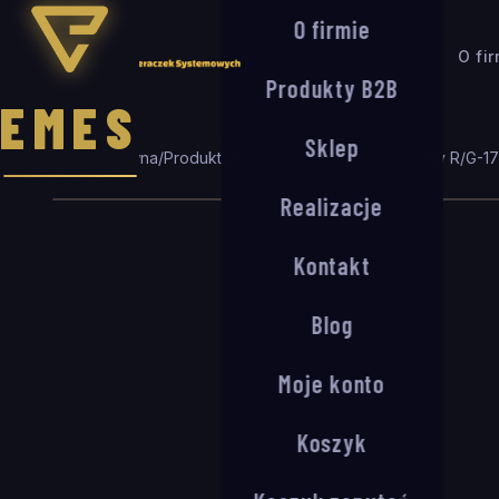
O firmie
O fi
Produkty B2B
EMES
Sklep
Strona główna
/
Produkty
/
Seria R/G
/
System wejściowy R/G-1
Realizacje
Kontakt
Blog
Moje konto
Koszyk