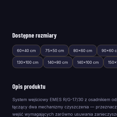
Dostępne rozmiary
60
×
40
cm
75
×
50
cm
80
×
60
cm
90
×
60
c
130
×
100
cm
140
×
80
cm
140
×
100
cm
150
×
Opis produktu
System wejściowy EMES R/G-17/30 z osadnikiem o
łączący dwa mechanizmy czyszczenia — przeznaczon
wejść wymagających zarówno usuwania zanieczyszcz