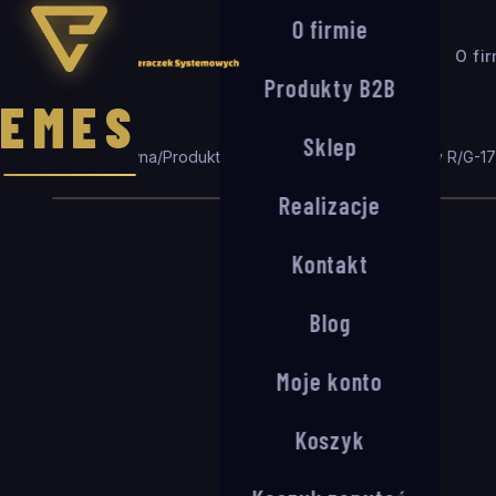
O firmie
O fi
Produkty B2B
EMES
Sklep
Strona główna
/
Produkty
/
Seria R/G
/
System wejściowy R/G-1
Realizacje
Kontakt
Blog
Moje konto
Koszyk