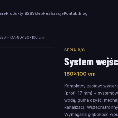
rmie
Produkty B2B
Sklep
Realizacje
Kontakt
Blog
7/30 + OA-80
/
180
×
100
cm
SERIA R/G
System wejśc
180
×
100
cm
Kompletny zestaw: wycie
(profil 17 mm) + systemo
wodę, guma czyści mecha
kanalizacji. Wszechstronn
Wymagana głębokość wpus