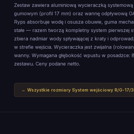
Zestaw zawiera aluminiową wycieraczką systemow
gumowym (profil 17 mm) oraz wannę odpływową OA
Ryps absorbuje wodę i osusza obuwie, guma mechan
stałe — razem tworzą kompletny system pierwszej s
zbiera nadmiar wody spływającej z kraty i odprowadz
w strefie wejścia. Wycieraczka jest zwijalna (rolowa
wanny. Wymagana głębokość wpustu w posadzce: 8
zestawu. Ceny podane netto.
← Wszystkie rozmiary
System wejściowy R/G-17/