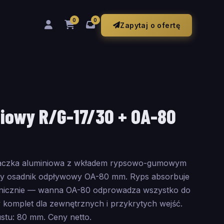
0
0
Zapytaj o ofertę
iowy R/G-17/30 + OA-80
raczka aluminiowa z wkładem rypsowo-gumowym
wy osadnik odpływowy OA-80 mm. Ryps absorbuje
nicznie — wanna OA-80 odprowadza wszystko do
y komplet dla zewnętrznych i przykrytych wejść.
tu: 80 mm. Ceny netto.