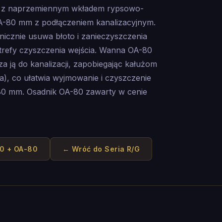
ą z naprzemiennym wkładem rypsowo-
-80 mm z podłączeniem kanalizacyjnym.
icznie usuwa błoto i zanieczyszczenia
trefy czyszczenia wejścia. Wanna OA-80
a ją do kanalizacji, zapobiegając kałużom
na), co ułatwia wyjmowanie i czyszczenie
0 mm. Osadnik OA-80 zawarty w cenie
30 + OA-80
← Wróć do
Seria R/G