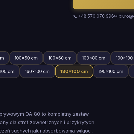
📞 +48 570 070 996
✉ biuro@
m
100
×
50
cm
100
×
60
cm
100
×
80
cm
100
×
100
100
cm
160
×
100
cm
180
×
100
cm
190
×
100
cm
dpływowym OA-80 to kompletny zestaw
y dla stref zewnętrznych i przykrytych
eń suchych jak i absorbowania wilgoci.