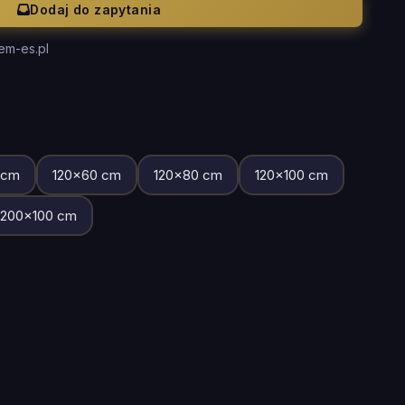
Dodaj do zapytania
em-es.pl
cm
120
×
60
cm
120
×
80
cm
120
×
100
cm
200
×
100
cm