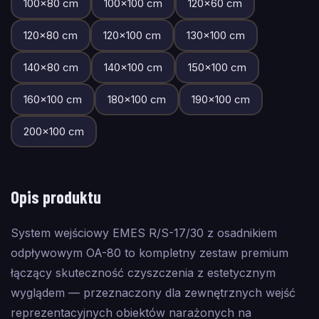
100
×
80
cm
100
×
100
cm
120
×
60
cm
120
×
80
cm
120
×
100
cm
130
×
100
cm
140
×
80
cm
140
×
100
cm
150
×
100
cm
160
×
100
cm
180
×
100
cm
190
×
100
cm
200
×
100
cm
Opis produktu
System wejściowy EMES R/S-17/30 z osadnikiem
odpływowym OA-80 to kompletny zestaw premium
łączący skuteczność czyszczenia z estetycznym
wyglądem — przeznaczony dla zewnętrznych wejść
reprezentacyjnych obiektów narażonych na