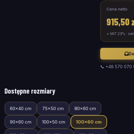
Cena netto
915,50 
+ VAT 23% · ce
Do
📞 +48 570 070
Dostępne rozmiary
60
×
40
cm
75
×
50
cm
80
×
60
cm
90
×
60
cm
100
×
50
cm
100
×
60
cm