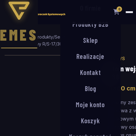
O firmie
0
Produkty B2B
EMES
Strona główna
/
Produkty
/
Seria R/S
/
Sklep
System wejściowy R/S-17/30 + OA-80
/
100
×
60
cm
Realizacje
SERIA R/S
System wej
Kontakt
OA-80
Blog
100
×
60
cm
Kompletny zes
Moje konto
aluminiowa z 
szczotkowym (
Koszyk
systemowy os
mm. Ryps osus