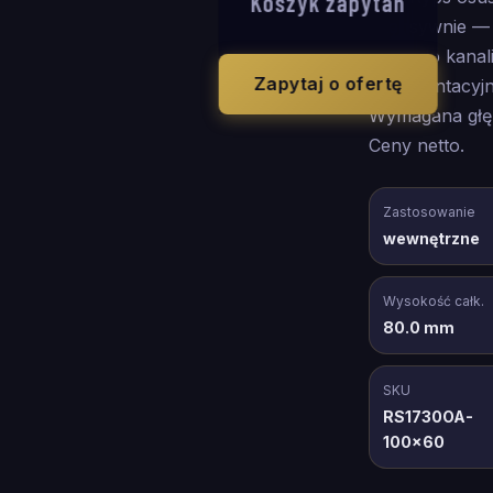
Koszyk zapytań
intensywnie 
wodę do kanali
Zapytaj o ofertę
reprezentacyj
Wymagana głę
Ceny netto.
Zastosowanie
wewnętrzne
Wysokość całk.
80.0 mm
SKU
RS1730OA-
100x60