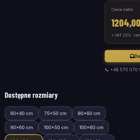
Cena netto
1204,00
+ VAT 23% · ce
Do
📞 +48 570 070
Dostępne rozmiary
60
×
40
cm
75
×
50
cm
80
×
60
cm
90
×
60
cm
100
×
50
cm
100
×
60
cm