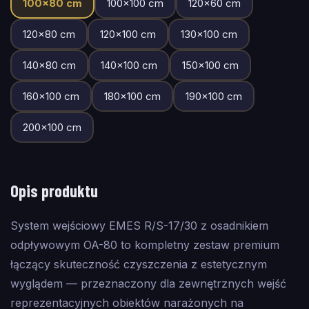
100
×
80
cm
100
×
100
cm
120
×
60
cm
120
×
80
cm
120
×
100
cm
130
×
100
cm
140
×
80
cm
140
×
100
cm
150
×
100
cm
160
×
100
cm
180
×
100
cm
190
×
100
cm
200
×
100
cm
Opis produktu
System wejściowy EMES R/S-17/30 z osadnikiem
odpływowym OA-80 to kompletny zestaw premium
łączący skuteczność czyszczenia z estetycznym
wyglądem — przeznaczony dla zewnętrznych wejść
reprezentacyjnych obiektów narażonych na