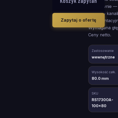
Koszyk zapytań
intensywnie 
wodę do kanali
Zapytaj o ofertę
reprezentacyj
Wymagana głę
Ceny netto.
Zastosowanie
wewnętrzne
Wysokość całk.
80.0 mm
SKU
RS1730OA-
100x80