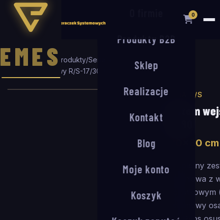
O firmie
0
Produkty B2B
EMES
Strona główna
/
Produkty
/
Seria R/S
/
Sklep
System wejściowy R/S-17/30 + OA-80
/
100
×
80
cm
Realizacje
SERIA R/S
System wej
Kontakt
OA-80
Blog
100
×
80
cm
Kompletny zes
Moje konto
aluminiowa z 
szczotkowym (
Koszyk
systemowy os
mm. Ryps osus