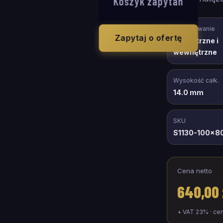
Koszyk zapytań
Zastosowanie
Zapytaj o ofertę
zewnętrzne i
wewnętrzne
Wysokość całk.
14.0 mm
SKU
S1130-100x8
Cena netto
640,00 
+ VAT 23% · ce