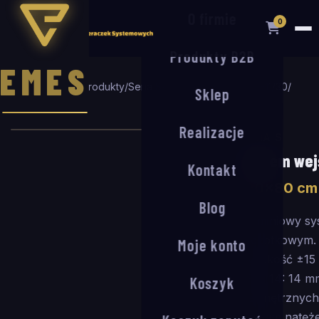
O firmie
0
Produkty B2B
EMES
Strona główna
/
Produkty
/
Seria S
/
System wejściowy S-11/30
/
Sklep
100
×
80
cm
Realizacje
SERIA S
System wej
Kontakt
100
×
80
cm
Blog
Aluminiowy sy
szczotkowym. P
Moje konto
wysokość ±15
ARM 14: 14 m
Koszyk
wewnętrznych 
średnim natęż