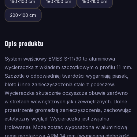
160
×
100
cm
180
×
100
cm
190
×
100
cm
200
×
100
cm
Opis produktu
System wejściowy EMES S-11/30 to aluminiowa
wycieraczka z wkładem szczotkowym o profilu 11 mm.
Szczotki o odpowiedniej twardości wygarniają piasek,
błoto i inne zanieczyszczenia stałe z podeszew.
Wycieraczka skutecznie oczyszcza obuwie zarówno
w strefach wewnętrznych jak i zewnętrznych. Dolne
przestrzenie gromadzą zanieczyszczenia, zachowując
estetyczny wygląd. Wycieraczka jest zwijalna
(rolowana). Może zostać wyposażona w aluminiową
ramę montażową ARM 14 mm (wymagana głębokość