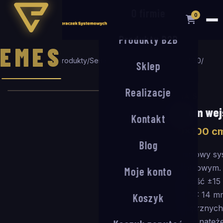
O firmie
0
Produkty B2B
EMES
Strona główna
/
Produkty
/
Seria S
/
System wejściowy S-11/30
/
Sklep
190
×
100
cm
Realizacje
SERIA S
System wej
Kontakt
190
×
100
c
Blog
Aluminiowy sy
szczotkowym. P
Moje konto
wysokość ±15
ARM 14: 14 m
Koszyk
wewnętrznych 
średnim natęż