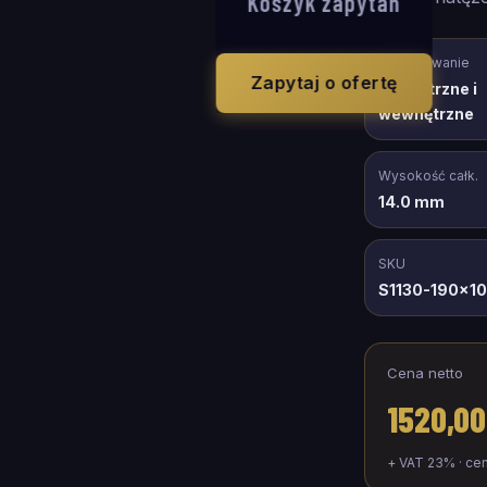
Koszyk zapytań
Zastosowanie
Zapytaj o ofertę
zewnętrzne i
wewnętrzne
Wysokość całk.
14.0 mm
SKU
S1130-190x1
Cena netto
1520,00
+ VAT 23% · ce