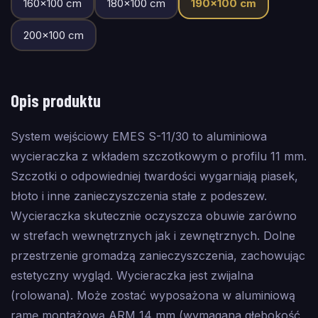
160
×
100
cm
180
×
100
cm
190
×
100
cm
200
×
100
cm
Opis produktu
System wejściowy EMES S-11/30 to aluminiowa
wycieraczka z wkładem szczotkowym o profilu 11 mm.
Szczotki o odpowiedniej twardości wygarniają piasek,
błoto i inne zanieczyszczenia stałe z podeszew.
Wycieraczka skutecznie oczyszcza obuwie zarówno
w strefach wewnętrznych jak i zewnętrznych. Dolne
przestrzenie gromadzą zanieczyszczenia, zachowując
estetyczny wygląd. Wycieraczka jest zwijalna
(rolowana). Może zostać wyposażona w aluminiową
ramę montażową ARM 14 mm (wymagana głębokość