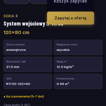
Koszyk zapytań
SERIA R
Zapytaj o ofertę
System wejściowy R-17/30
120
×
80
cm
Zastosowanie
Natężenie ruchu
wewnętrzne
wysokie
Wysokość całk.
Waga m²
21.0 mm
12.0 kg/m²
SKU
Powierzchnia
R1730-120x80
0.96 m²
●
Na zamówienie (5–7 dni)
Cena brutto (z VAT)