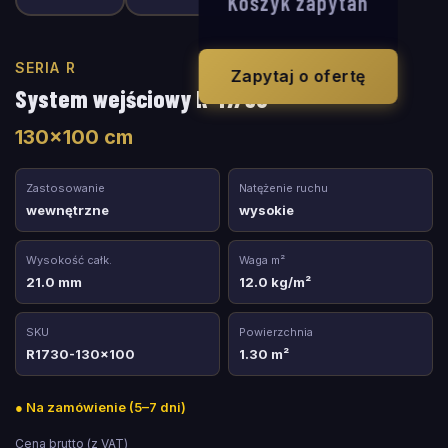
Koszyk zapytań
SERIA R
Zapytaj o ofertę
System wejściowy R-17/30
130
×
100
cm
Zastosowanie
Natężenie ruchu
wewnętrzne
wysokie
Wysokość całk.
Waga m²
21.0 mm
12.0 kg/m²
SKU
Powierzchnia
R1730-130x100
1.30 m²
●
Na zamówienie (5–7 dni)
Cena brutto (z VAT)