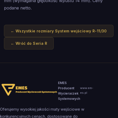
mm (wymagana głębokość wpustu 14 mm). Ceny
podane netto.
← Wszystkie rozmiary
System wejściowy R-11/30
← Wróć do
Seria R
EMES
Producent
www.em-
es.pl
Wycieraczek
Systemowych
Oferujemy wysokiej jakości maty wejściowe w
konkurencyjnych cenach, dostosowane do