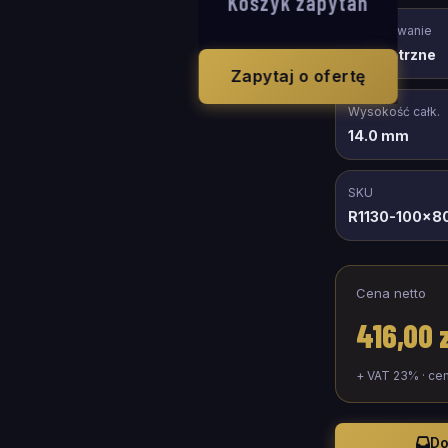
Koszyk zapytań
Zastosowanie
wewnętrzne
Zapytaj o ofertę
Wysokość całk.
14.0 mm
SKU
R1130-100x8
Cena netto
416,00 
+ VAT 23% · ce
Do