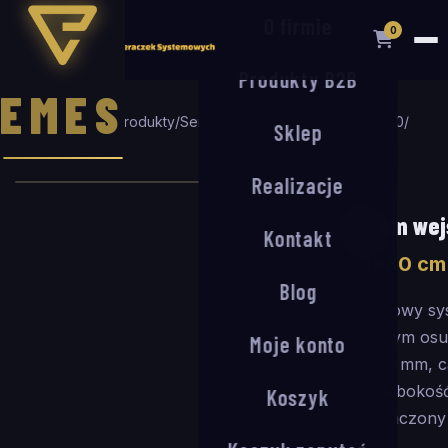
O firmie
0
Produkty B2B
EMES
Strona główna
/
Produkty
/
Seria R
/
System wejściowy R-11/30
/
Sklep
100
×
80
cm
Realizacje
SERIA R
System wej
Kontakt
100
×
80
cm
Blog
Aluminiowy sy
rypsowym osu
Moje konto
Profil 11 mm, 
mm (głębokoś
Koszyk
Przeznaczony 