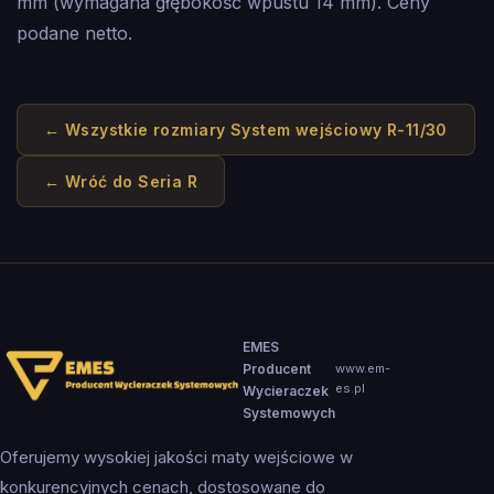
mm (wymagana głębokość wpustu 14 mm). Ceny
podane netto.
← Wszystkie rozmiary
System wejściowy R-11/30
← Wróć do
Seria R
EMES
Producent
www.em-
es.pl
Wycieraczek
Systemowych
Oferujemy wysokiej jakości maty wejściowe w
konkurencyjnych cenach, dostosowane do