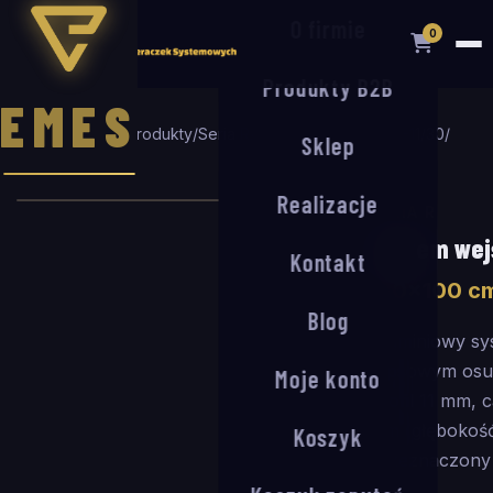
O firmie
0
Produkty B2B
EMES
Strona główna
/
Produkty
/
Seria R
/
System wejściowy R-11/30
/
Sklep
180
×
100
cm
Realizacje
SERIA R
System wej
Kontakt
180
×
100
c
Blog
Aluminiowy sy
rypsowym osu
Moje konto
Profil 11 mm, 
mm (głębokoś
Koszyk
Przeznaczony 