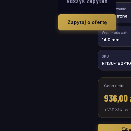
Koszyk zapytań
Zastosowanie
wewnętrzne
Zapytaj o ofertę
Wysokość całk.
14.0 mm
SKU
R1130-180x1
Cena netto
936,00 
+ VAT 23% · ce
Do