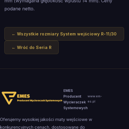
mm (wymagana głębokość wpustu 14 mm). Ceny
podane netto.
← Wszystkie rozmiary
System wejściowy R-11/30
← Wróć do
Seria R
EMES
Producent
www.em-
es.pl
Wycieraczek
Systemowych
Oferujemy wysokiej jakości maty wejściowe w
konkurencyjnych cenach, dostosowane do