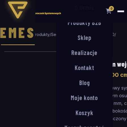
O firmie
0
Produkty B2B
EMES
Strona główna
/
Produkty
/
Seria R
/
System wejściowy R-11/30
/
Sklep
120
×
100
cm
Realizacje
SERIA R
System wej
Kontakt
120
×
100
c
Blog
Aluminiowy sy
rypsowym osu
Moje konto
Profil 11 mm, 
mm (głębokoś
Koszyk
Przeznaczony 