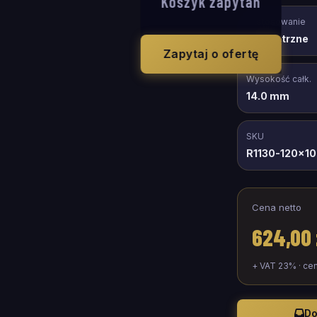
Koszyk zapytań
Zastosowanie
wewnętrzne
Zapytaj o ofertę
Wysokość całk.
14.0 mm
SKU
R1130-120x1
Cena netto
624,00 
+ VAT 23% · ce
Do