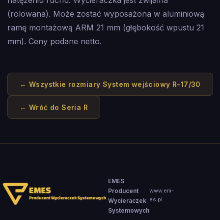
natężeniu ruchu. Wycieraczka jest zwijalna
(rolowana). Może zostać wyposażona w aluminiową
ramę montażową ARM 21 mm (głębokość wpustu 21
mm). Ceny podane netto.
← Wszystkie rozmiary
System wejściowy R-17/30
← Wróć do
Seria R
EMES
Producent
www.em-
es.pl
Wycieraczek
Systemowych