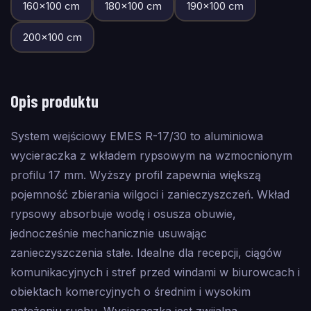
160
×
100
cm
180
×
100
cm
190
×
100
cm
200
×
100
cm
Opis produktu
System wejściowy EMES R-17/30 to aluminiowa
wycieraczka z wkładem rypsowym na wzmocnionym
profilu 17 mm. Wyższy profil zapewnia większą
pojemność zbierania wilgoci i zanieczyszczeń. Wkład
rypsowy absorbuje wodę i osusza obuwie,
jednocześnie mechanicznie usuwając
zanieczyszczenia stałe. Idealne dla recepcji, ciągów
komunikacyjnych i stref przed windami w biurowcach i
obiektach komercyjnych o średnim i wysokim