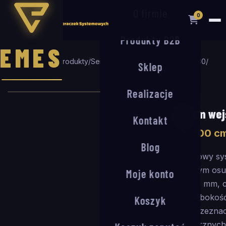
O firmie
0
Produkty B2B
EMES
Strona główna
/
Produkty
/
Seria R
/
System wejściowy R-17/30
/
Sklep
130
×
100
cm
Realizacje
SERIA R
System wej
Kontakt
130
×
100
c
Blog
Aluminiowy sy
rypsowym osu
Moje konto
Profil 17 mm,
mm (głębokość
Koszyk
mm). Przeznac
wewnętrznych 