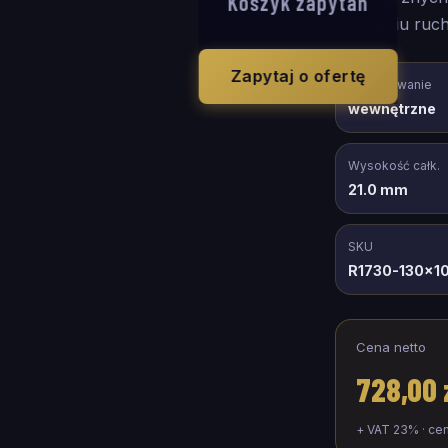
Koszyk zapytań
natężeniu ruch
Zapytaj o ofertę
Zastosowanie
wewnętrzne
Wysokość całk.
21.0 mm
SKU
R1730-130x1
Cena netto
728,00 
+ VAT 23% · ce