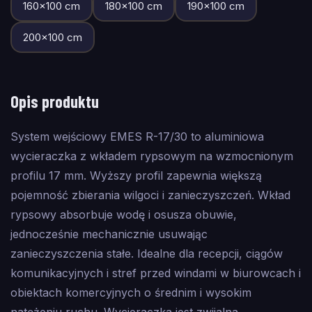
160
×
100
cm
180
×
100
cm
190
×
100
cm
200
×
100
cm
Opis produktu
System wejściowy EMES R-17/30 to aluminiowa
wycieraczka z wkładem rypsowym na wzmocnionym
profilu 17 mm. Wyższy profil zapewnia większą
pojemność zbierania wilgoci i zanieczyszczeń. Wkład
rypsowy absorbuje wodę i osusza obuwie,
jednocześnie mechanicznie usuwając
zanieczyszczenia stałe. Idealne dla recepcji, ciągów
komunikacyjnych i stref przed windami w biurowcach i
obiektach komercyjnych o średnim i wysokim