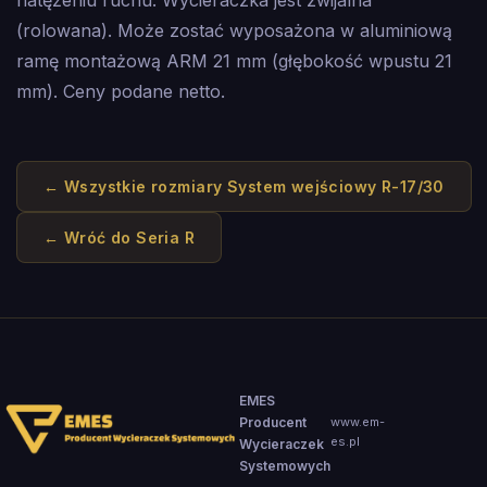
natężeniu ruchu. Wycieraczka jest zwijalna
(rolowana). Może zostać wyposażona w aluminiową
ramę montażową ARM 21 mm (głębokość wpustu 21
mm). Ceny podane netto.
← Wszystkie rozmiary
System wejściowy R-17/30
← Wróć do
Seria R
EMES
Producent
www.em-
es.pl
Wycieraczek
Systemowych