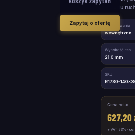
Koszyk zapytań
natężeniu ruch
Zapytaj o ofertę
Zastosowanie
wewnętrzne
Wysokość całk.
21.0 mm
SKU
R1730-140x8
Cena netto
627,20 
+ VAT 23% · ce