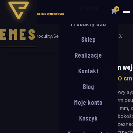
O firmie
0
Produkty B2B
EMES
Strona główna
/
Produkty
/
Seria R
/
System wejściowy R-17/30
/
Sklep
140
×
80
cm
Realizacje
SERIA R
System wej
Kontakt
140
×
80
cm
Blog
Aluminiowy sy
rypsowym osu
Moje konto
Profil 17 mm,
mm (głębokość
Koszyk
mm). Przeznac
wewnętrznych 