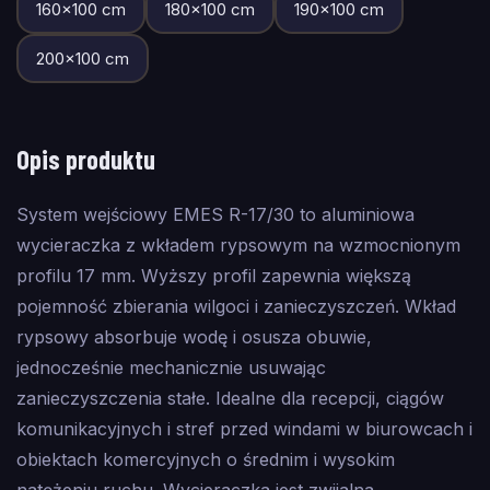
160
×
100
cm
180
×
100
cm
190
×
100
cm
200
×
100
cm
Opis produktu
System wejściowy EMES R-17/30 to aluminiowa
wycieraczka z wkładem rypsowym na wzmocnionym
profilu 17 mm. Wyższy profil zapewnia większą
pojemność zbierania wilgoci i zanieczyszczeń. Wkład
rypsowy absorbuje wodę i osusza obuwie,
jednocześnie mechanicznie usuwając
zanieczyszczenia stałe. Idealne dla recepcji, ciągów
komunikacyjnych i stref przed windami w biurowcach i
obiektach komercyjnych o średnim i wysokim