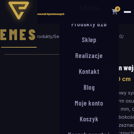
O firmie
0
Produkty B2B
EMES
Strona główna
/
Produkty
/
Seria R
/
System wejściowy R-17/30
/
Sklep
90
×
60
cm
Realizacje
SERIA R
System wej
Kontakt
90
×
60
cm
Blog
Aluminiowy sy
rypsowym osu
Moje konto
Profil 17 mm,
mm (głębokość
Koszyk
mm). Przeznac
wewnętrznych 