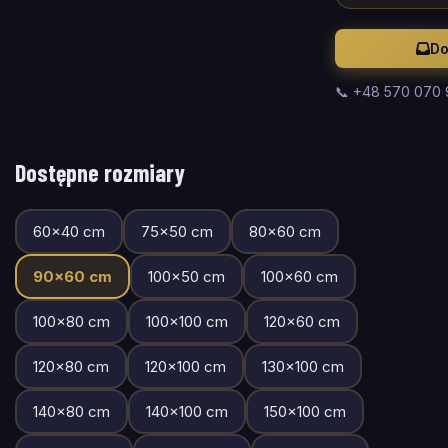
Do
📞 +48 570 070
Dostępne rozmiary
60
×
40
cm
75
×
50
cm
80
×
60
cm
90
×
60
cm
100
×
50
cm
100
×
60
cm
100
×
80
cm
100
×
100
cm
120
×
60
cm
120
×
80
cm
120
×
100
cm
130
×
100
cm
140
×
80
cm
140
×
100
cm
150
×
100
cm