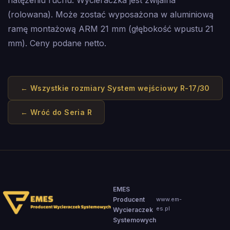
natężeniu ruchu. Wycieraczka jest zwijalna
(rolowana). Może zostać wyposażona w aluminiową
ramę montażową ARM 21 mm (głębokość wpustu 21
mm). Ceny podane netto.
← Wszystkie rozmiary
System wejściowy R-17/30
← Wróć do
Seria R
EMES
Producent
www.em-
es.pl
Wycieraczek
Systemowych