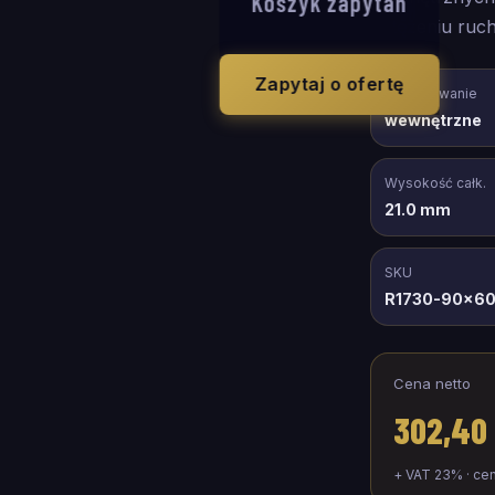
Koszyk zapytań
natężeniu ruch
Zapytaj o ofertę
Zastosowanie
wewnętrzne
Wysokość całk.
21.0 mm
SKU
R1730-90x6
Cena netto
302,40 
+ VAT 23% · ce