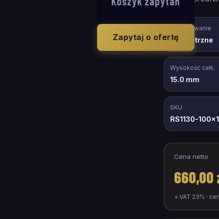
Koszyk zapytań
Zastosowanie
Zapytaj o ofertę
wewnętrzne
Wysokość całk.
15.0 mm
SKU
RS1130-100x
Cena netto
660,00 
+ VAT 23% · ce