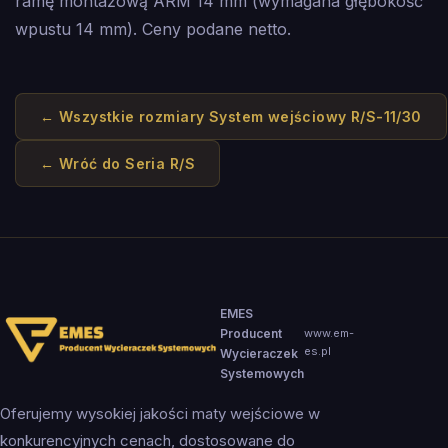
ramę montażową ARM 14 mm (wymagana głębokość
wpustu 14 mm). Ceny podane netto.
← Wszystkie rozmiary
System wejściowy R/S-11/30
← Wróć do
Seria R/S
EMES
Producent
www.em-
es.pl
Wycieraczek
Systemowych
Oferujemy wysokiej jakości maty wejściowe w
konkurencyjnych cenach, dostosowane do