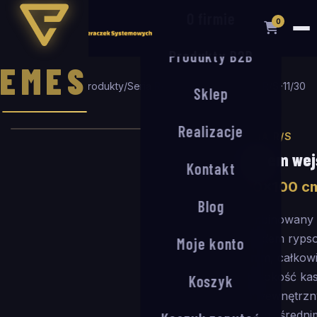
O firmie
0
Produkty B2B
EMES
Strona główna
/
Produkty
/
Seria R/S
/
System wejściowy R/S-11/30
Sklep
/
100
×
100
cm
Realizacje
SERIA R/S
System wej
Kontakt
100
×
100
c
Blog
Kombinowany 
wkładem rypso
Moje konto
11 mm, całkow
(głębokość ka
Koszyk
Do wewnętrzny
niskim i średn