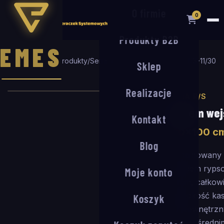
O firmie
0
Produkty B2B
EMES
Strona główna
/
Produkty
/
Seria R/S
/
System wejściowy R/S-11/30
Sklep
/
160
×
100
cm
Realizacje
SERIA R/S
System wej
Kontakt
160
×
100
c
Blog
Kombinowany 
wkładem rypso
Moje konto
11 mm, całkow
(głębokość ka
Koszyk
Do wewnętrzny
niskim i średn