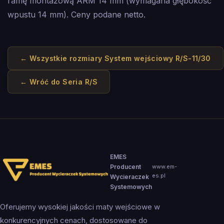
ramę montażową ARM 14 mm (wymagana głębokość
wpustu 14 mm). Ceny podane netto.
← Wszystkie rozmiary
System wejściowy R/S-11/30
← Wróć do
Seria R/S
EMES
Producent
www.em-
es.pl
Wycieraczek
Systemowych
Oferujemy wysokiej jakości maty wejściowe w
konkurencyjnych cenach, dostosowane do