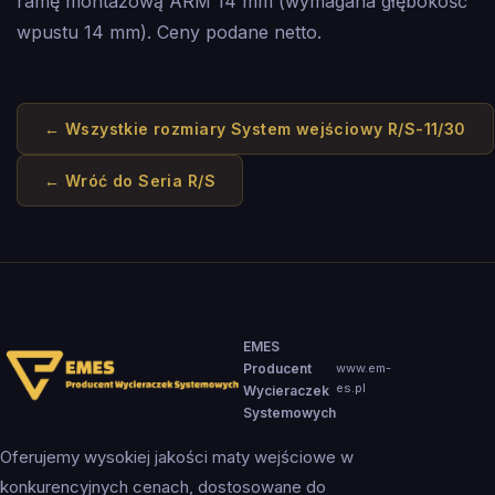
ramę montażową ARM 14 mm (wymagana głębokość
wpustu 14 mm). Ceny podane netto.
← Wszystkie rozmiary
System wejściowy R/S-11/30
← Wróć do
Seria R/S
EMES
Producent
www.em-
es.pl
Wycieraczek
Systemowych
Oferujemy wysokiej jakości maty wejściowe w
konkurencyjnych cenach, dostosowane do