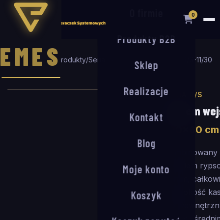
O firmie
0
Produkty B2B
EMES
Strona główna
/
Produkty
/
Seria R/S
/
System wejściowy R/S-11/30
Sklep
/
100
×
60
cm
Realizacje
SERIA R/S
System wej
Kontakt
100
×
60
cm
Blog
Kombinowany 
wkładem rypso
Moje konto
11 mm, całkow
(głębokość ka
Koszyk
Do wewnętrzny
niskim i średn