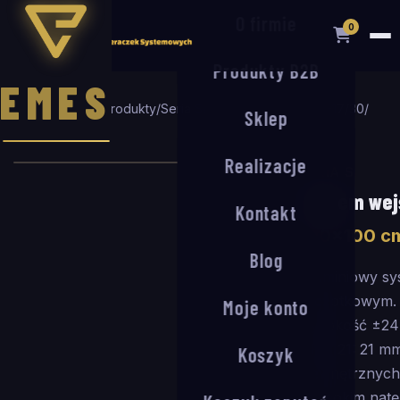
O firmie
0
Produkty B2B
EMES
Strona główna
/
Produkty
/
Seria S
/
System wejściowy S-17/30
/
Sklep
100
×
100
cm
Realizacje
SERIA S
System wej
Kontakt
100
×
100
c
Blog
Aluminiowy sy
szczotkowym. 
Moje konto
wysokość ±24
ARM 21: 21 mm
Koszyk
wewnętrznych 
i wysokim natę