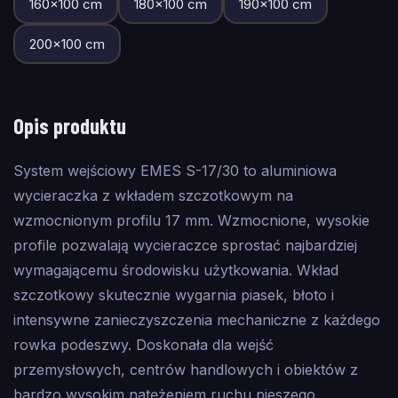
160
×
100
cm
180
×
100
cm
190
×
100
cm
200
×
100
cm
Opis produktu
System wejściowy EMES S-17/30 to aluminiowa
wycieraczka z wkładem szczotkowym na
wzmocnionym profilu 17 mm. Wzmocnione, wysokie
profile pozwalają wycieraczce sprostać najbardziej
wymagającemu środowisku użytkowania. Wkład
szczotkowy skutecznie wygarnia piasek, błoto i
intensywne zanieczyszczenia mechaniczne z każdego
rowka podeszwy. Doskonała dla wejść
przemysłowych, centrów handlowych i obiektów z
bardzo wysokim natężeniem ruchu pieszego.