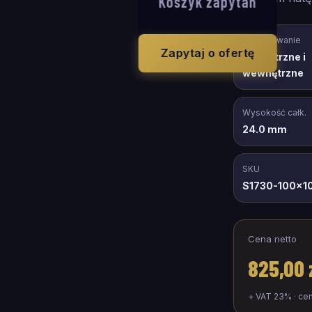
Koszyk zapytań
Zastosowanie
Zapytaj o ofertę
zewnętrzne i
wewnętrzne
Wysokość całk.
24.0 mm
SKU
S1730-100x1
Cena netto
825,00 
+ VAT 23% · ce