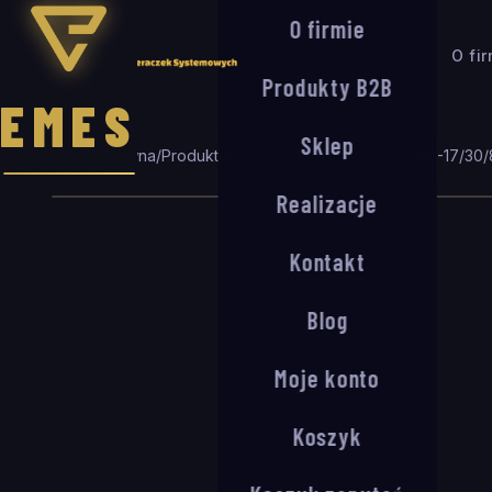
O firmie
O fi
Produkty B2B
EMES
Sklep
Strona główna
/
Produkty
/
Seria S
/
System wejściowy S-17/30
/
Realizacje
Kontakt
Blog
Moje konto
Koszyk