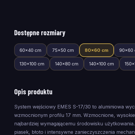
Dostępne rozmiary
60
×
40
cm
75
×
50
cm
80
×
60
cm
90
×
60
130
×
100
cm
140
×
80
cm
140
×
100
cm
150
×
Opis produktu
System wejściowy EMES S-17/30 to aluminiowa wy
wzmocnionym profilu 17 mm. Wzmocnione, wysokie p
najbardziej wymagającemu środowisku użytkowania.
piasek, błoto i intensywne zanieczyszczenia mecha