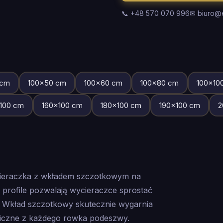
📞 +48 570 070 996
✉ biuro@
cm
100
×
50
cm
100
×
60
cm
100
×
80
cm
100
×
10
100
cm
160
×
100
cm
180
×
100
cm
190
×
100
cm
2
cieraczka z wkładem szczotkowym na
rofile pozwalają wycieraczce sprostać
 Wkład szczotkowy skutecznie wygarnia
niczne z każdego rowka podeszwy.