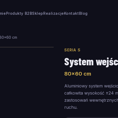
rmie
Produkty B2B
Sklep
Realizacje
Kontakt
Blog
80
×
60
cm
SERIA S
System wejśc
80
×
60
cm
Aluminiowy system wejści
całkowita wysokość ±24 m
zastosowań wewnętrznych 
ruchu.