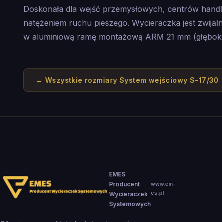
Doskonała dla wejść przemysłowych, centrów hand
natężeniem ruchu pieszego. Wycieraczka jest zwija
w aluminiową ramę montażową ARM 21 mm (głęboko
← Wszystkie rozmiary
System wejściowy S-17/30
EMES
Producent
www.em-
es.pl
Wycieraczek
Systemowych