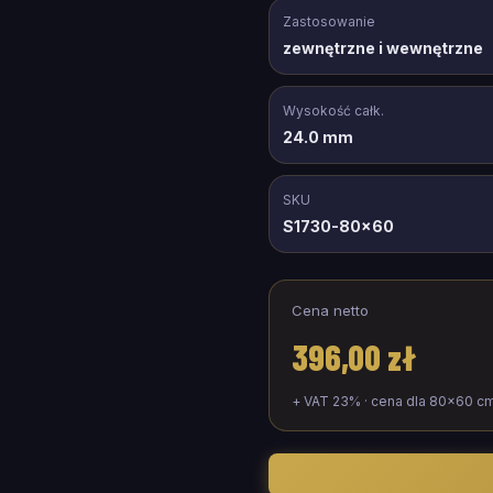
Zastosowanie
zewnętrzne i wewnętrzne
Wysokość całk.
24.0 mm
SKU
S1730-80x60
Cena netto
396,00 zł
+ VAT 23% · cena dla
80
×
60
c