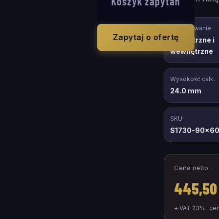
Koszyk zapytań
Zastosowanie
Zapytaj o ofertę
zewnętrzne i
wewnętrzne
Wysokość całk.
24.0 mm
SKU
S1730-90x6
Cena netto
445,50
+ VAT 23% · ce