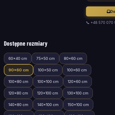
Do
📞 +48 570 070
Dostępne rozmiary
60
×
40
cm
75
×
50
cm
80
×
60
cm
90
×
60
cm
100
×
50
cm
100
×
60
cm
100
×
80
cm
100
×
100
cm
120
×
60
cm
120
×
80
cm
120
×
100
cm
130
×
100
cm
140
×
80
cm
140
×
100
cm
150
×
100
cm