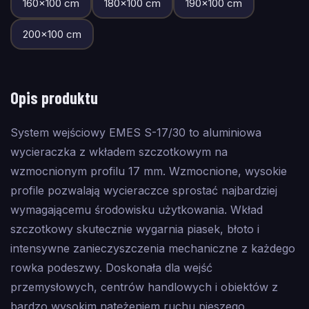
160
×
100
cm
180
×
100
cm
190
×
100
cm
200
×
100
cm
Opis produktu
System wejściowy EMES S-17/30 to aluminiowa
wycieraczka z wkładem szczotkowym na
wzmocnionym profilu 17 mm. Wzmocnione, wysokie
profile pozwalają wycieraczce sprostać najbardziej
wymagającemu środowisku użytkowania. Wkład
szczotkowy skutecznie wygarnia piasek, błoto i
intensywne zanieczyszczenia mechaniczne z każdego
rowka podeszwy. Doskonała dla wejść
przemysłowych, centrów handlowych i obiektów z
bardzo wysokim natężeniem ruchu pieszego.