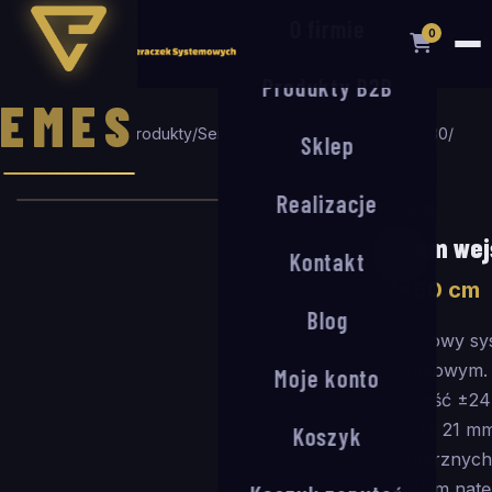
O firmie
0
Produkty B2B
EMES
Strona główna
/
Produkty
/
Seria S
/
System wejściowy S-17/30
/
Sklep
90
×
60
cm
Realizacje
SERIA S
System wej
Kontakt
90
×
60
cm
Blog
Aluminiowy sy
szczotkowym. 
Moje konto
wysokość ±24
ARM 21: 21 mm
Koszyk
wewnętrznych 
i wysokim natę