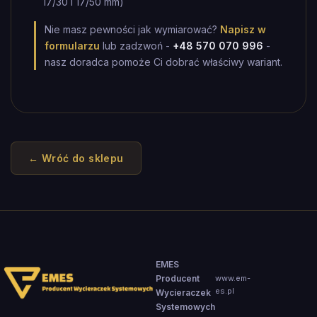
17/30 i 17/50 mm)
Nie masz pewności jak wymiarować?
Napisz w
formularzu
lub zadzwoń -
+48 570 070 996
-
nasz doradca pomoże Ci dobrać właściwy wariant.
← Wróć do sklepu
EMES
Producent
www.em-
es.pl
Wycieraczek
Systemowych