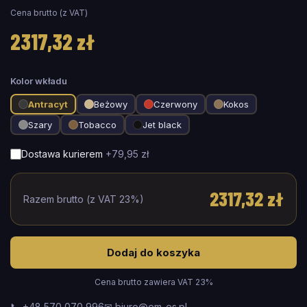
Cena brutto (z VAT)
2317,32 zł
Kolor wkładu
Antracyt
Beżowy
Czerwony
Kokos
Szary
Tobacco
Jet black
Dostawa kurierem
+
79,95 zł
2317,32 zł
Razem brutto (z VAT 23%)
Dodaj do koszyka
Cena brutto zawiera VAT 23%
📞 +48 570 070 996
✉ biuro@em-es.pl