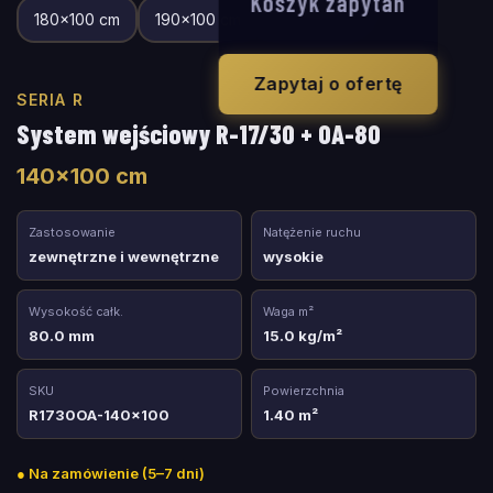
Koszyk zapytań
180
×
100
cm
190
×
100
cm
200
×
100
cm
Zapytaj o ofertę
SERIA R
System wejściowy R-17/30 + OA-80
140
×
100
cm
Zastosowanie
Natężenie ruchu
zewnętrzne i wewnętrzne
wysokie
Wysokość całk.
Waga m²
80.0 mm
15.0 kg/m²
SKU
Powierzchnia
R1730OA-140x100
1.40 m²
●
Na zamówienie (5–7 dni)