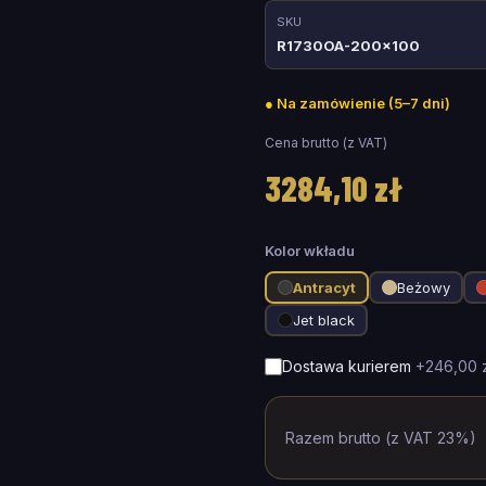
SKU
R1730OA-200x100
●
Na zamówienie (5–7 dni)
Cena brutto (z VAT)
3284,10 zł
Kolor wkładu
Antracyt
Beżowy
Jet black
Dostawa kurierem
+
246,00 z
Razem brutto (z VAT 23%)