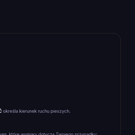
Ć
określa kierunek ruchu pieszych.
nam, które wymiary dotyczą Twojego przypadku: