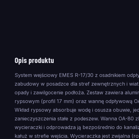
Opis produktu
System wejściowy EMES R-17/30 z osadnikiem odp
zabudowy w posadzce dla stref zewnętrznych i wia
opady i zawilgocenie podłoża. Zestaw zawiera alu
rypsowym (profil 17 mm) oraz wannę odpływową OA
Wkład rypsowy absorbuje wodę i osusza obuwie, je
zanieczyszczenia stałe z podeszew. Wanna OA-80 zb
wycieraczki i odprowadza ją bezpośrednio do kanali
kałuż w strefie wejścia. Wycieraczka jest zwijalna (