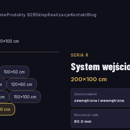
rmie
Produkty B2B
Sklep
Realizacje
Kontakt
Blog
00
×
100
cm
SERIA R
System wejści
100
×
50
cm
200
×
100
cm
m
120
×
80
cm
Zastosowanie
cm
150
×
100
cm
zewnętrzne i wewnętrzne
00
cm
Wysokość całk.
80.0 mm