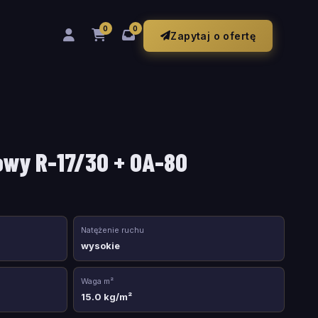
0
0
Zapytaj o ofertę
owy R-17/30 + OA-80
Natężenie ruchu
wysokie
Waga m²
15.0 kg/m²