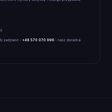
m)
ub zadzwoń -
+48 570 070 996
- nasz doradca