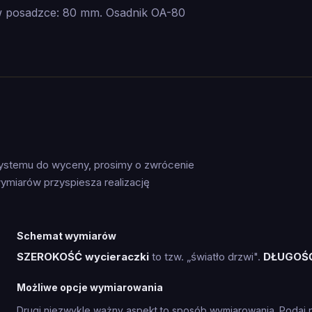
 posadzce: 80 mm. Osadnik OA-80
systemu do wyceny, prosimy o zwrócenie
ymiarów przyspiesza realizację
Schemat wymiarów
SZEROKOŚĆ wycieraczki
to tzw. „światło drzwi".
DŁUGOŚ
Możliwe opcje wymiarowania
Drugi niezwykle ważny aspekt to sposób wymiarowania. Podaj 