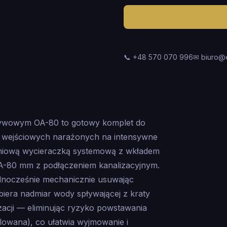
📞 +48 570 070 996
✉ biuro@
ływowym OA-80 to gotowy komplet do
t wejściowych narażonych na intensywne
miniową wycieraczką systemową z wkładem
-80 mm z podłączeniem kanalizacyjnym.
dnocześnie mechanicznie usuwając
iera nadmiar wody spływającej z kraty
zacji — eliminując ryzyko powstawania
rolowana), co ułatwia wyjmowanie i