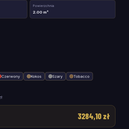
Powierzchnia
2.00 m²
Czerwony
Kokos
Szary
Tobacco
ł
3284,10 zł