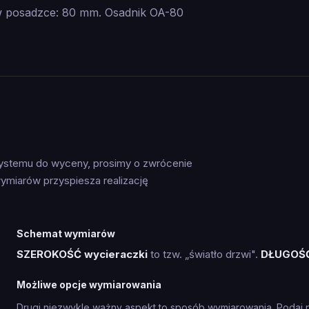
 posadzce: 80 mm. Osadnik OA-80
systemu do wyceny, prosimy o zwrócenie
ymiarów przyspiesza realizację
Schemat wymiarów
SZEROKOŚĆ wycieraczki
to tzw. „światło drzwi".
DŁUGOŚ
Możliwe opcje wymiarowania
Drugi niezwykle ważny aspekt to sposób wymiarowania. Podaj 