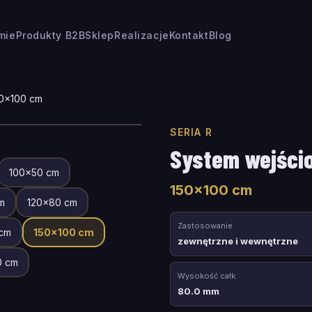
rmie
Produkty B2B
Sklep
Realizacje
Kontakt
Blog
0
×
100
cm
SERIA R
System wejści
100
×
50
cm
150
×
100
cm
m
120
×
80
cm
Zastosowanie
cm
150
×
100
cm
zewnętrzne i wewnętrzne
0
cm
Wysokość całk.
80.0 mm