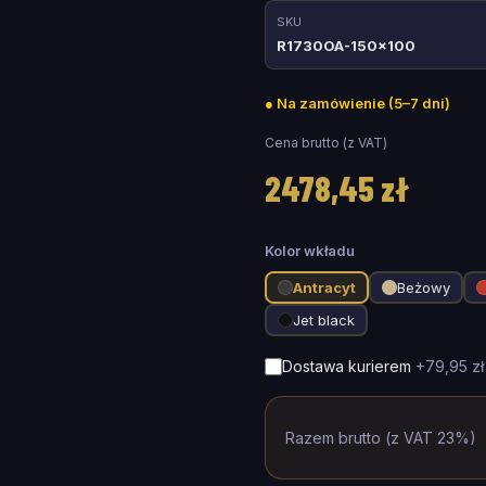
SKU
R1730OA-150x100
●
Na zamówienie (5–7 dni)
Cena brutto (z VAT)
2478,45 zł
Kolor wkładu
Antracyt
Beżowy
Jet black
Dostawa kurierem
+
79,95 zł
Razem brutto (z VAT 23%)