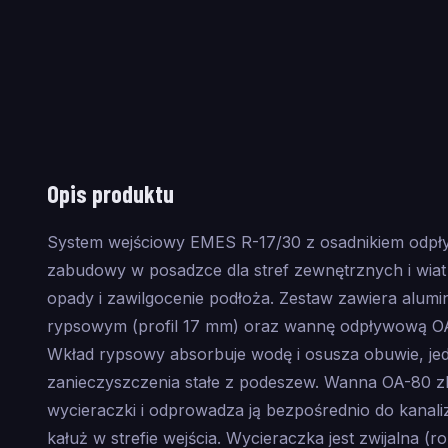
Opis produktu
System wejściowy EMES R-17/30 z osadnikiem odp
zabudowy w posadzce dla stref zewnętrznych i wia
opady i zawilgocenie podłoża. Zestaw zawiera alu
rypsowym (profil 17 mm) oraz wannę odpływową OA
Wkład rypsowy absorbuje wodę i osusza obuwie, je
zanieczyszczenia stałe z podeszew. Wanna OA-80 zb
wycieraczki i odprowadza ją bezpośrednio do kanali
kałuż w strefie wejścia. Wycieraczka jest zwijalna (