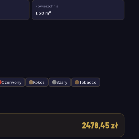
Powierzchnia
1.50 m²
Czerwony
Kokos
Szary
Tobacco
2478,45 zł