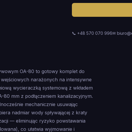
📞 +48 570 070 996
✉ biuro@
ływowym OA-80 to gotowy komplet do
t wejściowych narażonych na intensywne
miniową wycieraczką systemową z wkładem
-80 mm z podłączeniem kanalizacyjnym.
dnocześnie mechanicznie usuwając
iera nadmiar wody spływającej z kraty
zacji — eliminując ryzyko powstawania
rolowana), co ułatwia wyjmowanie i