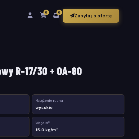
0
0
Zapytaj o ofertę
owy R-17/30 + OA-80
Natężenie ruchu
wysokie
Waga m²
15.0 kg/m²