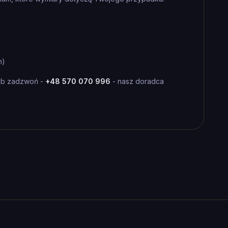
m)
ub zadzwoń -
+48 570 070 996
- nasz doradca