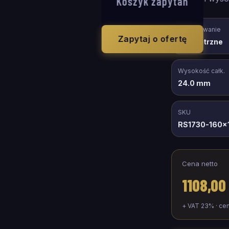
Koszyk zapytań
Zastosowanie
Zapytaj o ofertę
wewnętrzne
Wysokość całk.
24.0 mm
SKU
RS1730-160x
Cena netto
1108,00
+ VAT 23% · ce