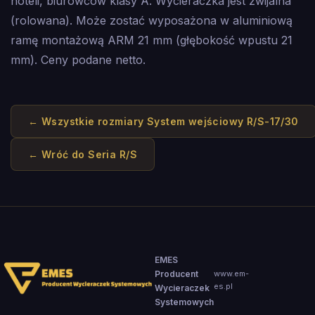
hoteli, biurowców klasy A. Wycieraczka jest zwijalna
(rolowana). Może zostać wyposażona w aluminiową
ramę montażową ARM 21 mm (głębokość wpustu 21
mm). Ceny podane netto.
← Wszystkie rozmiary
System wejściowy R/S-17/30
← Wróć do
Seria R/S
EMES
Producent
www.em-
es.pl
Wycieraczek
Systemowych