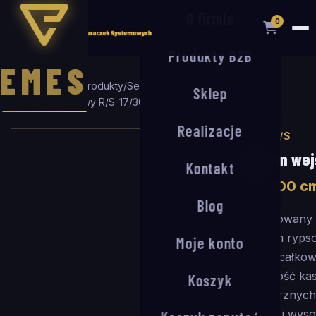
O firmie
0
Produkty B2B
EMES
Strona główna
/
Produkty
/
Seria R/S
/
Sklep
System wejściowy R/S-17/30
/
160
×
100
cm
Realizacje
SERIA R/S
System wej
Kontakt
160
×
100
c
Blog
Kombinowany 
wkładem rypso
Moje konto
17 mm, całko
(głębokość ka
Koszyk
wewnętrznych 
średnim i wyso