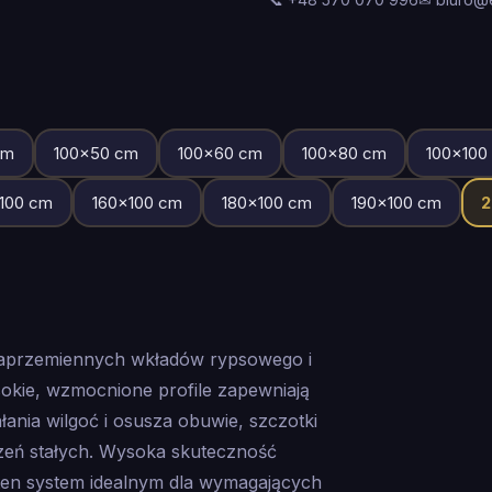
m
100
×
50
cm
100
×
60
cm
100
×
80
cm
100
×
100
100
cm
160
×
100
cm
180
×
100
cm
190
×
100
cm
naprzemiennych wkładów rypsowego i
kie, wzmocnione profile zapewniają
ania wilgoć i osusza obuwie, szczotki
zeń stałych. Wysoka skuteczność
ten system idealnym dla wymagających