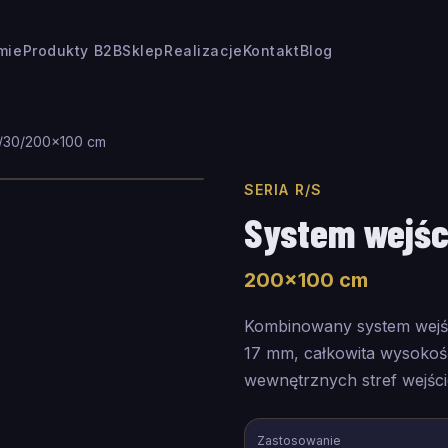
rmie
Produkty B2B
Sklep
Realizacje
Kontakt
Blog
/30
/
200
×
100
cm
SERIA R/S
System wejśc
200
×
100
cm
Kombinowany system wejś
17 mm, całkowita wysoko
wewnętrznych stref wejśc
Zastosowanie