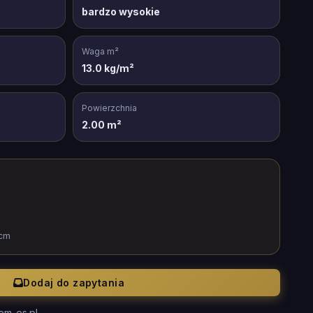
bardzo wysokie
Waga m²
13.0 kg/m²
Powierzchnia
2.00 m²
cm
Dodaj do zapytania
em-es.pl