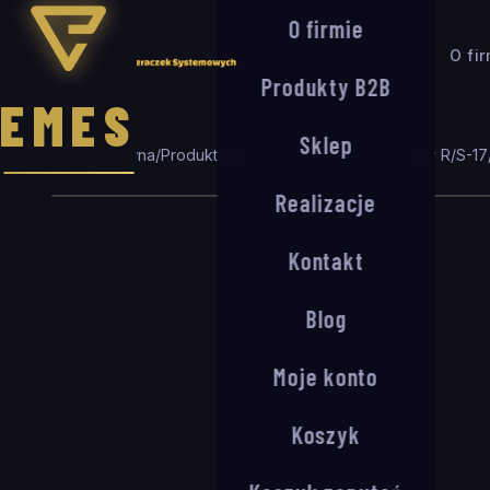
O firmie
O fi
Produkty B2B
EMES
Sklep
Strona główna
/
Produkty
/
Seria R/S
/
System wejściowy R/S-17
Realizacje
Kontakt
Blog
Moje konto
Koszyk