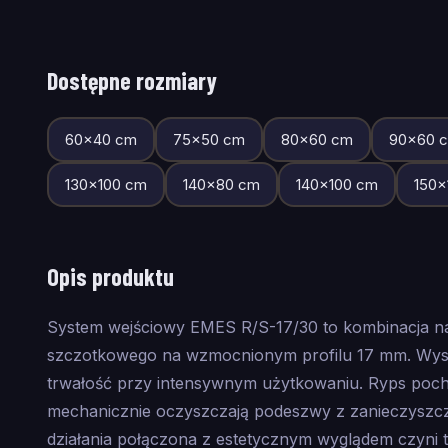
Dostępne rozmiary
60
×
40
cm
75
×
50
cm
80
×
60
cm
90
×
60
c
130
×
100
cm
140
×
80
cm
140
×
100
cm
150
×
Opis produktu
System wejściowy EMES R/S-17/30 to kombinacja 
szczotkowego na wzmocnionym profilu 17 mm. Wyso
trwałość przy intensywnym użytkowaniu. Ryps pochł
mechanicznie oczyszczają podeszwy z zanieczyszc
działania połączona z estetycznym wyglądem czyni 