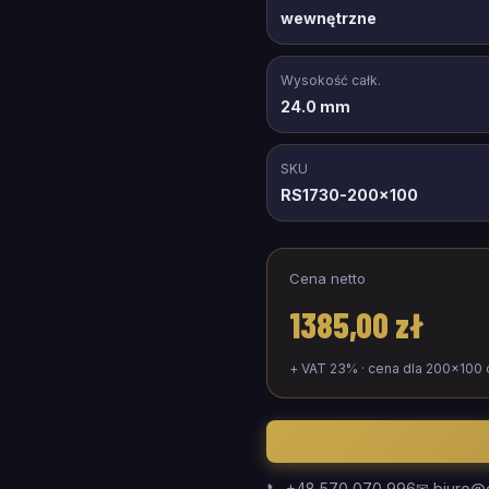
wewnętrzne
Wysokość całk.
24.0 mm
SKU
RS1730-200x100
Cena netto
1385,00 zł
+ VAT 23% · cena dla
200
×
100
📞 +48 570 070 996
✉ biuro@