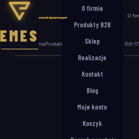
O firmie
O fi
Produkty B2B
EMES
Sklep
Strona główna
/
Produkty
/
Seria R/S
/
System wejściowy R/S-17
Realizacje
Kontakt
Blog
Moje konto
Koszyk