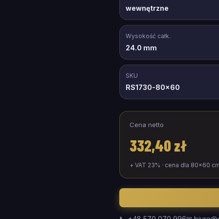
wewnętrzne
Wysokość całk.
24.0 mm
SKU
RS1730-80x60
Cena netto
332,40 zł
+ VAT 23% · cena dla
80
×
60
c
📞 +48 570 070 996
✉ biuro@