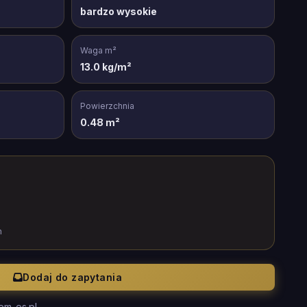
bardzo wysokie
Waga m²
13.0 kg/m²
Powierzchnia
0.48 m²
m
Dodaj do zapytania
em-es.pl