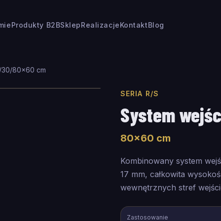
rmie
Produkty B2B
Sklep
Realizacje
Kontakt
Blog
/30
/
80
×
60
cm
SERIA R/S
System wejśc
80
×
60
cm
Kombinowany system wejś
17 mm, całkowita wysoko
wewnętrznych stref wejśc
Zastosowanie