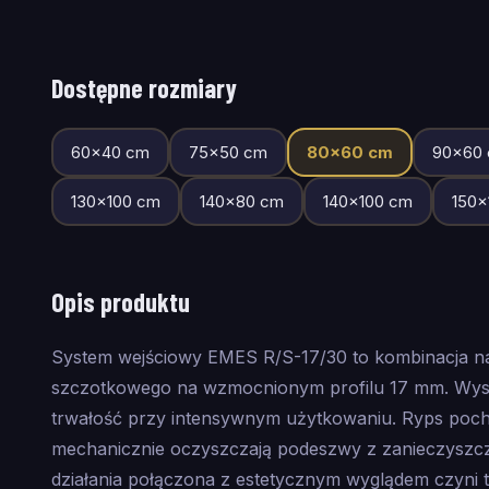
Dostępne rozmiary
60
×
40
cm
75
×
50
cm
80
×
60
cm
90
×
60
130
×
100
cm
140
×
80
cm
140
×
100
cm
150
×
Opis produktu
System wejściowy EMES R/S-17/30 to kombinacja 
szczotkowego na wzmocnionym profilu 17 mm. Wyso
trwałość przy intensywnym użytkowaniu. Ryps pochł
mechanicznie oczyszczają podeszwy z zanieczyszc
działania połączona z estetycznym wyglądem czyni 