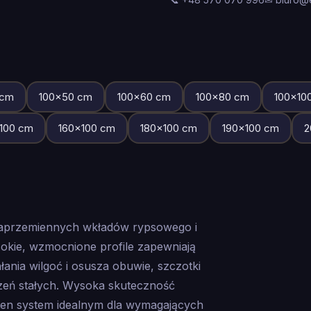
cm
100
×
50
cm
100
×
60
cm
100
×
80
cm
100
×
10
100
cm
160
×
100
cm
180
×
100
cm
190
×
100
cm
2
naprzemiennych wkładów rypsowego i
kie, wzmocnione profile zapewniają
ania wilgoć i osusza obuwie, szczotki
zeń stałych. Wysoka skuteczność
ten system idealnym dla wymagających